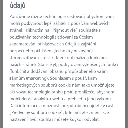
údajů
Adapter plate VAST XXT TL3
620161-8274-000
Používáme různé technologie sledování, abychom vám
mohli poskytnout lepší zážitek z používání webových
stránek. Kliknutím na „Přijmout vše“ souhlasíte s
používáním technologií sledování za účelem
zapamatování přihlašovacích údajů a zajištění
bezpečného přihlášení (technicky nezbytné),
shromažďování statistik, které optimalizují funkčnost
našich stránek (statistiky), poskytování vylepšených funkcí
(funkční) a dodávání obsahu přizpůsobeného vašim
zájmům (marketing). Souhlasem s používáním
marketingových souborů cookie nám také umožňujete
aktivovat technologie otisků prstů prohlížeče, abychom
mohli zlepšit analytiku webu a přehled o jeho výkonu.
Další informace a možnosti přizpůsobení najdete v části
„Předvolby souborů cookie“, kde můžete změnit své
nastavení. Svůj souhlas můžete kdykoli odvolat.