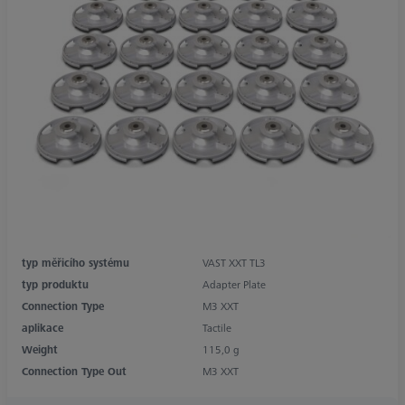
typ měřicího systému
VAST XXT TL3
typ produktu
Adapter Plate
Connection Type
M3 XXT
aplikace
Tactile
Weight
115,0 g
Connection Type Out
M3 XXT