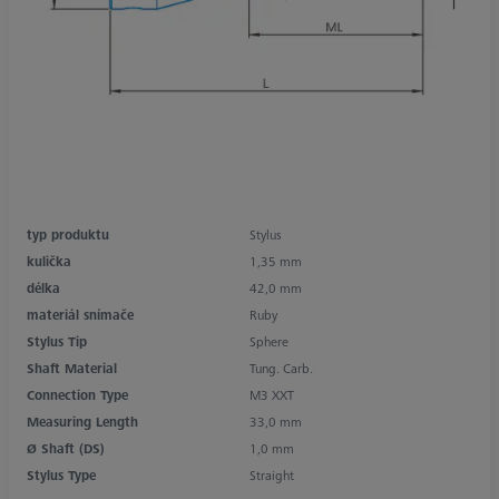
typ produktu
Stylus
kulička
1,35 mm
délka
42,0 mm
materiál snímače
Ruby
Stylus Tip
Sphere
Shaft Material
Tung. Carb.
Connection Type
M3 XXT
Measuring Length
33,0 mm
Ø Shaft (DS)
1,0 mm
Stylus Type
Straight