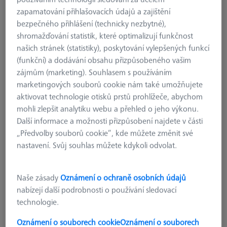
zapamatování přihlašovacích údajů a zajištění
bezpečného přihlášení (technicky nezbytné),
shromažďování statistik, které optimalizují funkčnost
našich stránek (statistiky), poskytování vylepšených funkcí
(funkční) a dodávání obsahu přizpůsobeného vašim
zájmům (marketing). Souhlasem s používáním
marketingových souborů cookie nám také umožňujete
aktivovat technologie otisků prstů prohlížeče, abychom
mohli zlepšit analytiku webu a přehled o jeho výkonu.
typ produktu
Stylus
Další informace a možnosti přizpůsobení najdete v části
kulička
0,8 mm
„Předvolby souborů cookie“, kde můžete změnit své
délka
35,0 mm
nastavení. Svůj souhlas můžete kdykoli odvolat.
materiál snímače
Ruby
Stylus Tip
Sphere
Shaft Material
Tung. Carb.
Naše zásady
Oznámení o ochraně osobních údajů
Connection Type
M3 XXT
nabízejí další podrobnosti o používání sledovací
Measuring Length
26,0 mm
technologie.
2. Measuring Length (MLE)
7,0 mm
Ø Shaft (DS)
1,0 mm
Oznámení o souborech cookie
Oznámení o souborech