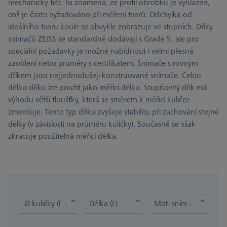
mechanický filtr. To znamená, že profil obrobku je vyhlazen,
což je často vyžadováno při měření tvarů. Odchylka od
ideálního tvaru koule se obvykle zobrazuje ve stupních. Dříky
snímačů ZEISS se standardně dodávají s Grade 5, ale pro
speciální požadavky je možné nabídnout i velmi přesné
zaoblení nebo průměry s certifikátem. Snímače s rovným
dříkem jsou nejjednodušeji konstruované snímače. Celou
délku dříku lze použít jako měřicí délku. Stupňovitý dřík má
výhodu větší tloušťky, která se směrem k měřicí kuličce
zmenšuje. Tento typ dříku zvyšuje stabilitu při zachování stejné
délky (v závislosti na průměru kuličky). Současně se však
zkracuje použitelná měřicí délka.
Ø kuličky (DK)
Délka (L)
Mat. sním.elementu 