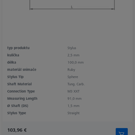
typ produktu
Stylus
kulička
2,5 mm
délka
100,0 mm
materiál snímače
Ruby
Stylus Tip
Sphere
Shaft Material
Tung. Carb.
Connection Type
M3 XXT
Measuring Length
91,0 mm
Ø Shaft (DS)
1,5 mm
Stylus Type
Straight
103,96 €