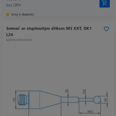
bez DPH
Brzy k dispozici
Snímač se stupňovitým dříkem M3 XXT, DK1
L24
626103-0044-024