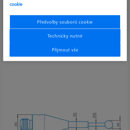
cookie
177,10 €
bez DPH
Předvolby souborů cookie
Brzy k dispozici
Technicky nutné
Snímač se stupňovitým dříkem M3 XXT, DK1
Přijmout vše
L38
626103-0044-038