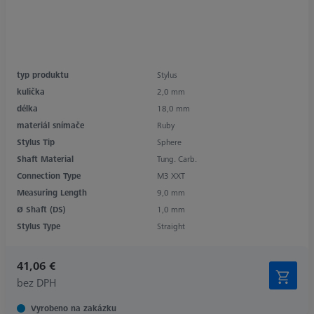
typ produktu
Stylus
kulička
2,0 mm
délka
18,0 mm
materiál snímače
Ruby
Stylus Tip
Sphere
Shaft Material
Tung. Carb.
Connection Type
M3 XXT
Measuring Length
9,0 mm
Ø Shaft (DS)
1,0 mm
Stylus Type
Straight
41,06 €
bez DPH
Vyrobeno na zakázku