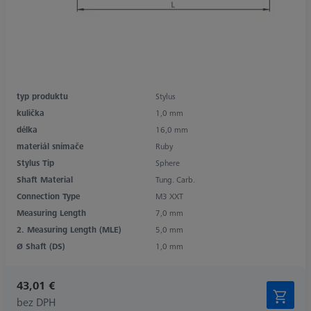
typ produktu
Stylus
kulička
1,0 mm
délka
16,0 mm
materiál snímače
Ruby
Stylus Tip
Sphere
Shaft Material
Tung. Carb.
Connection Type
M3 XXT
Measuring Length
7,0 mm
2. Measuring Length (MLE)
5,0 mm
Ø Shaft (DS)
1,0 mm
43,01 €
bez DPH