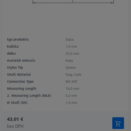
typ produktu
Stylus
kulička
1,0 mm
délka
25,0 mm
materiál snímače
Ruby
Stylus Tip
Sphere
Shaft Material
Tung. Carb.
Connection Type
M3 XXT
Measuring Length
16,0 mm
2. Measuring Length (MLE)
5,0 mm
Ø Shaft (DS)
1,0 mm
43,01 €
bez DPH