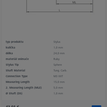
typ produktu
Stylus
kulička
1,0 mm
délka
24,0 mm
materiál snímače
Ruby
Stylus Tip
Sphere
Shaft Material
Tung. Carb.
Connection Type
M3 XXT
Measuring Length
15,0 mm
2. Measuring Length (MLE)
5,0 mm
Ø Shaft (DS)
1,0 mm
43,01 €