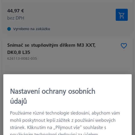
44,97 €
bez DPH
Vyrobeno na zakázku
Snímač se stupňovitým dříkem M3 XXT,
DK0,8 L35
626113-0082-035
Nastavení ochrany osobních
údajů
Používáme různé technologie sledování, abychom vám
mohli poskytnout lepší zážitek z používání webových
stránek. Kliknutím na „Přijmout vše“ souhlasíte s
používáním technologií sledování za účelem