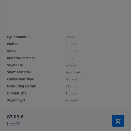
typ produktu
Stylus
kulička
2,5 mm
délka
90,0 mm
materiál snímače
Ruby
Stylus Tip
Sphere
Shaft Material
Tung. Carb.
Connection Type
M3 XXT
Measuring Length
81,0 mm
Ø Shaft (DS)
1,5 mm
Stylus Type
Straight
87,06 €
bez DPH