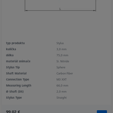
typ produktu
Stylus
kulička
3,0 mm
délka
75,0 mm
materiál snímače
Si. Nitride
Stylus Tip
Sphere
Shaft Material
Carbon Fiber
Connection Type
M3 XXT
Measuring Length
66,0 mm
Ø Shaft (DS)
2,0 mm
Stylus Type
Straight
99,02 €