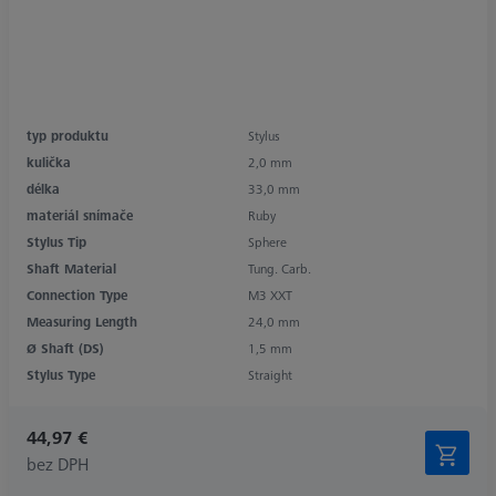
typ produktu
Stylus
kulička
2,0 mm
délka
33,0 mm
materiál snímače
Ruby
Stylus Tip
Sphere
Shaft Material
Tung. Carb.
Connection Type
M3 XXT
Measuring Length
24,0 mm
Ø Shaft (DS)
1,5 mm
Stylus Type
Straight
44,97 €
bez DPH