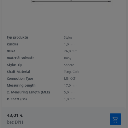
typ produktu
Stylus
kulička
1,0 mm
délka
26,0 mm
materiál snímače
Ruby
Stylus Tip
Sphere
Shaft Material
Tung. Carb.
Connection Type
M3 XXT
Measuring Length
17,0 mm
2. Measuring Length (MLE)
5,0 mm
Ø Shaft (DS)
1,0 mm
43,01 €
bez DPH