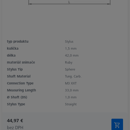
typ produktu
Stylus
kulička
1,5 mm
délka
42,0 mm
materiál snímače
Ruby
Stylus Tip
Sphere
Shaft Material
Tung. Carb.
Connection Type
M3 XXT
Measuring Length
33,0 mm
Ø Shaft (DS)
1,0 mm
Stylus Type
Straight
44,97 €
bez DPH