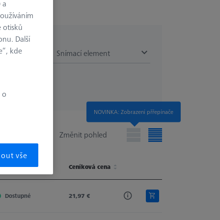
) a
používáním
 otisků
onu. Další
e“, kde
AT)
Snímací element
 o
NOVINKA: Zobrazení přřepínače
Změnit pohled
mout vše
ostupnost
Shaft Material
Ceníková cena
Stylus Tip
Stylus Type
ostupnost
Shaft Material
Ceníková cena
Stylus Tip
Stylus Type
Dostupné
Tung. Carb.
21,97 €
Cylinder
Cylinder