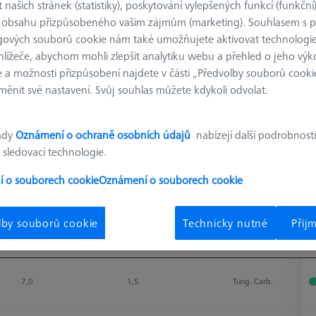
 našich stránek (statistiky), poskytování vylepšených funkcí (funkční
 obsahu přizpůsobeného vašim zájmům (marketing). Souhlasem s 
gových souborů cookie nám také umožňujete aktivovat technologie
hlížeče, abychom mohli zlepšit analytiku webu a přehled o jeho výk
 a možnosti přizpůsobení najdete v části „Předvolby souborů cooki
Mat. sním.elementu (TMAT)
Mat. Dříku (SM
ěnit své nastavení. Svůj souhlas můžete kdykoli odvolat.
ady
Oznámení o ochraně osobních údajů
nabízejí další podrobnosti
 sledovací technologie.
 o souborech cookie
Oznámení o souborech cookie
Výsledky třídění
Dostupnost
lby souborů cookie
Technicky nutné
Přij
Measuring Length
Ø Shaft (DS)
materiál snímače
D
Measuring Length
Ø Shaft (DS)
materiál snímače
D
7,0
1,5
Tung. Carb.