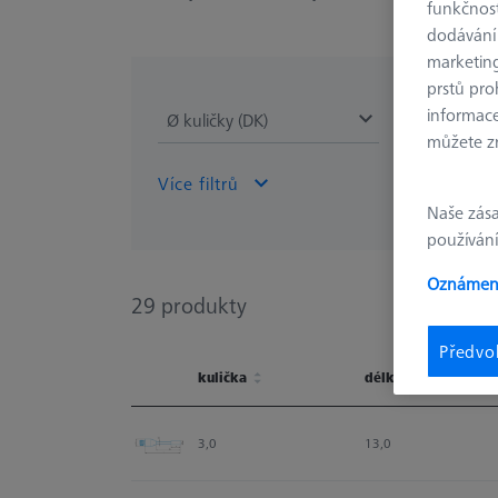
funkčnost
dodávání
marketin
prstů pro
informace
Ø kuličky (DK)
Délka (L)
můžete zm
Více filtrů
Naše zás
používání
Oznámení
29
produkty
Předvo
kulička
délka
kulička
délka
3,0
13,0