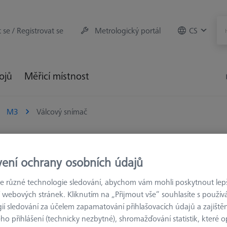
t se / Registrovat se
Metrologický portál
CS
rojů
Měřicí místnost
M3
Válcový snímač
vení ochrany osobních údajů
é zejména pro tenké plechy. Lze s nimi také dobře měřit úzké hra
 různé technologie sledování, abychom vám mohli poskytnout lepší
yrovnána s osou elementu na součásti.
 webových stránek. Kliknutím na „Přijmout vše“ souhlasíte s použí
ií sledování za účelem zapamatování přihlašovacích údajů a zajištěn
e s kulovitým zakončením, které se také většinou používají pro měře
o přihlášení (technicky nezbytné), shromažďování statistik, které op
určovat např. rovinnost povrchu.