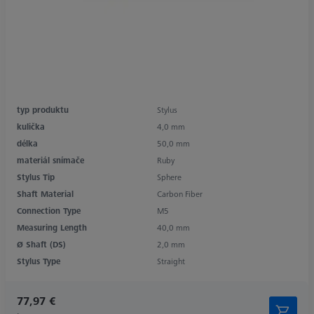
typ produktu
Stylus
kulička
4,0 mm
délka
50,0 mm
materiál snímače
Ruby
Stylus Tip
Sphere
Shaft Material
Carbon Fiber
Connection Type
M5
Measuring Length
40,0 mm
Ø Shaft (DS)
2,0 mm
Stylus Type
Straight
77,97 €