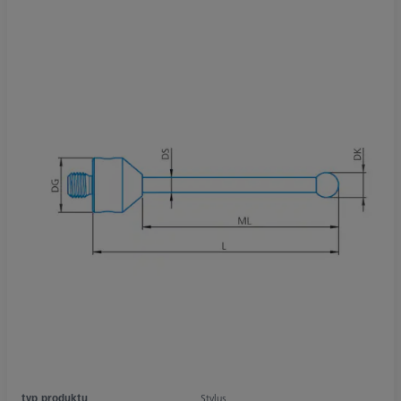
typ produktu
Stylus