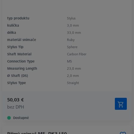
typ produktu
Stylus
kulička
3,0 mm
délka
33,0 mm
materiál snímače
Ruby
Stylus Tip
Sphere
Shaft Material
Carbon Fiber
Connection Type
M5
Measuring Length
23,0 mm
Ø Shaft (DS)
2,0 mm
Stylus Type
Straight
50,03 €
bez DPH
Dostupné
Přímý snímač M5, DK3 L50