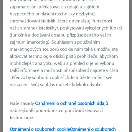
zapamatování přihlašovacích údajů a zajištění
80,04 €
bezpečného přihlášení (technicky nezbytné),
bez DPH
shromažďování statistik, které optimalizují funkčnost
Dostupné
našich stránek (statistiky), poskytování vylepšených funkcí
(funkční) a dodávání obsahu přizpůsobeného vašim
zájmům (marketing). Souhlasem s používáním
Přímý snímač M5, DK4 L64
marketingových souborů cookie nám také umožňujete
626105-0400-064
aktivovat technologie otisků prstů prohlížeče, abychom
mohli zlepšit analytiku webu a přehled o jeho výkonu.
Další informace a možnosti přizpůsobení najdete v části
„Předvolby souborů cookie“, kde můžete změnit své
nastavení. Svůj souhlas můžete kdykoli odvolat.
Naše zásady
Oznámení o ochraně osobních údajů
nabízejí další podrobnosti o používání sledovací
technologie.
Oznámení o souborech cookie
Oznámení o souborech