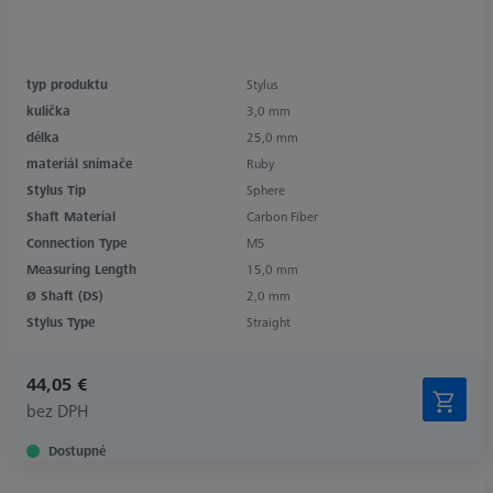
typ produktu
Stylus
kulička
3,0 mm
délka
25,0 mm
materiál snímače
Ruby
Stylus Tip
Sphere
Shaft Material
Carbon Fiber
Connection Type
M5
Measuring Length
15,0 mm
Ø Shaft (DS)
2,0 mm
Stylus Type
Straight
44,05 €
bez DPH
Dostupné