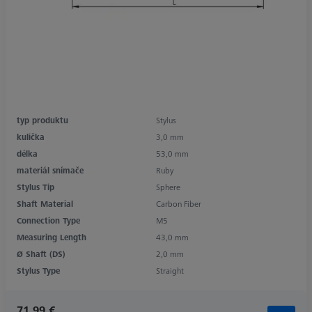
typ produktu
Stylus
kulička
3,0 mm
délka
53,0 mm
materiál snímače
Ruby
Stylus Tip
Sphere
Shaft Material
Carbon Fiber
Connection Type
M5
Measuring Length
43,0 mm
Ø Shaft (DS)
2,0 mm
Stylus Type
Straight
71,99 €