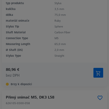
typ produktu
Stylus
kulička
3,5 mm
délka
75,0 mm
materiál snímače
Ruby
Stylus Tip
Sphere
Shaft Material
Carbon Fiber
Connection Type
M5
Measuring Length
65,0 mm
Ø Shaft (DS)
2,0 mm
Stylus Type
Straight
80,96 €
bez DPH
Brzy k dispozici
Přímý snímač M5, DK3 L58
626105-0300-058