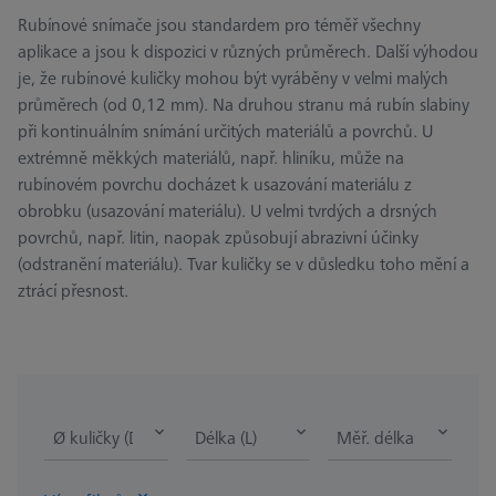
Rubínové snímače jsou standardem pro téměř všechny
aplikace a jsou k dispozici v různých průměrech. Další výhodou
je, že rubínové kuličky mohou být vyráběny v velmi malých
průměrech (od 0,12 mm). Na druhou stranu má rubín slabiny
při kontinuálním snímání určitých materiálů a povrchů. U
extrémně měkkých materiálů, např. hliníku, může na
rubínovém povrchu docházet k usazování materiálu z
obrobku (usazování materiálu). U velmi tvrdých a drsných
povrchů, např. litin, naopak způsobují abrazivní účinky
(odstranění materiálu). Tvar kuličky se v důsledku toho mění a
ztrácí přesnost.
Ø kuličky (DK)
Délka (L)
Měř. délka (ML)