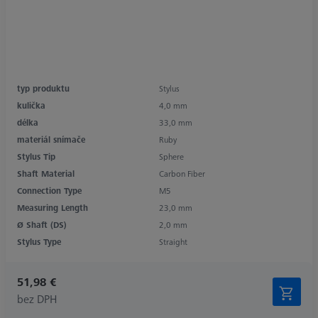
typ produktu
Stylus
kulička
4,0 mm
délka
33,0 mm
materiál snímače
Ruby
Stylus Tip
Sphere
Shaft Material
Carbon Fiber
Connection Type
M5
Measuring Length
23,0 mm
Ø Shaft (DS)
2,0 mm
Stylus Type
Straight
51,98 €
bez DPH