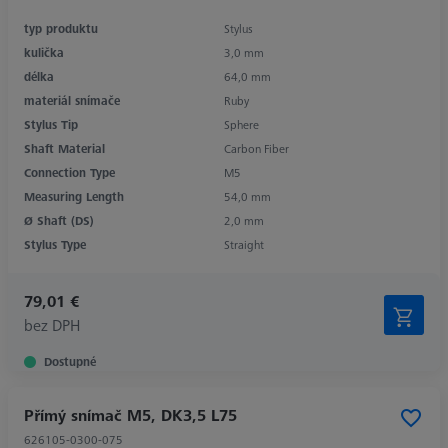
typ produktu
Stylus
kulička
3,0 mm
délka
64,0 mm
materiál snímače
Ruby
Stylus Tip
Sphere
Shaft Material
Carbon Fiber
Connection Type
M5
Measuring Length
54,0 mm
Ø Shaft (DS)
2,0 mm
Stylus Type
Straight
79,01 €
bez DPH
Dostupné
Přímý snímač M5, DK3,5 L75
626105-0300-075