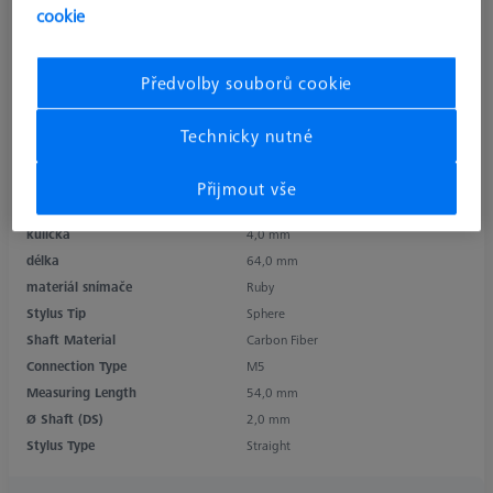
cookie
Předvolby souborů cookie
Technicky nutné
Přijmout vše
typ produktu
Stylus
kulička
4,0 mm
délka
64,0 mm
materiál snímače
Ruby
Stylus Tip
Sphere
Shaft Material
Carbon Fiber
Connection Type
M5
Measuring Length
54,0 mm
Ø Shaft (DS)
2,0 mm
Stylus Type
Straight