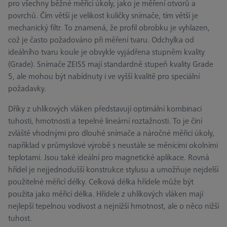
pro všechny běžné měřicí úkoly, jako je měření otvorů a
povrchů. Čím větší je velikost kuličky snímače, tím větší je
mechanický filtr. To znamená, že profil obrobku je vyhlazen,
což je často požadováno při měření tvaru. Odchylka od
ideálního tvaru koule je obvykle vyjádřena stupněm kvality
(Grade). Snímače ZEISS mají standardně stupeň kvality Grade
5, ale mohou být nabídnuty i ve vyšší kvalitě pro speciální
požadavky.
Dříky z uhlíkových vláken představují optimální kombinaci
tuhosti, hmotnosti a tepelné lineární roztažnosti. To je činí
zvláště vhodnými pro dlouhé snímače a náročné měřicí úkoly,
například v průmyslové výrobě s neustále se měnícími okolními
teplotami. Jsou také ideální pro magnetické aplikace. Rovná
hřídel je nejjednodušší konstrukce stylusu a umožňuje nejdelší
použitelné měřicí délky. Celková délka hřídele může být
použita jako měřicí délka. Hřídele z uhlíkových vláken mají
nejlepší tepelnou vodivost a nejnižší hmotnost, ale o něco nižší
tuhost.