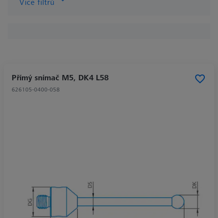
Více filtrů
Přímý snímač M5, DK4 L58
626105-0400-058