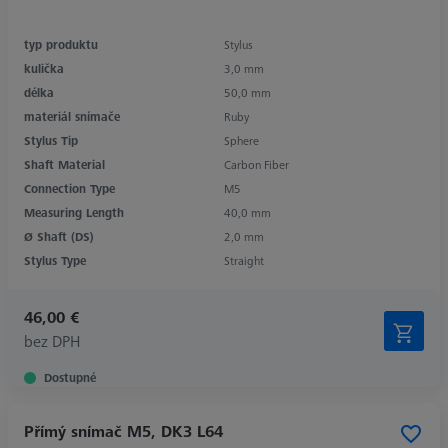
typ produktu
Stylus
kulička
3,0 mm
délka
50,0 mm
materiál snímače
Ruby
Stylus Tip
Sphere
Shaft Material
Carbon Fiber
Connection Type
M5
Measuring Length
40,0 mm
Ø Shaft (DS)
2,0 mm
Stylus Type
Straight
46,00 €
bez DPH
Dostupné
Přímý snímač M5, DK3 L64