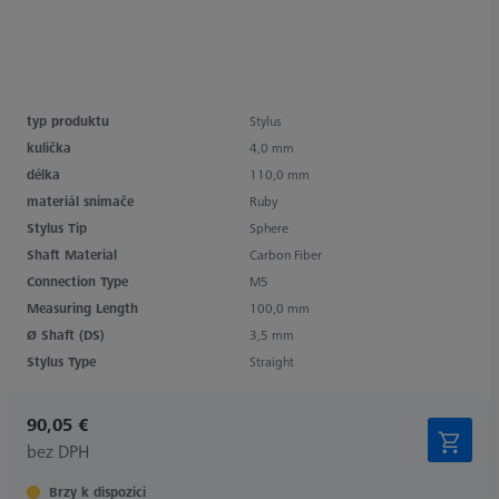
typ produktu
Stylus
kulička
4,0 mm
délka
110,0 mm
materiál snímače
Ruby
Stylus Tip
Sphere
Shaft Material
Carbon Fiber
Connection Type
M5
Measuring Length
100,0 mm
Ø Shaft (DS)
3,5 mm
Stylus Type
Straight
90,05 €
bez DPH
Brzy k dispozici