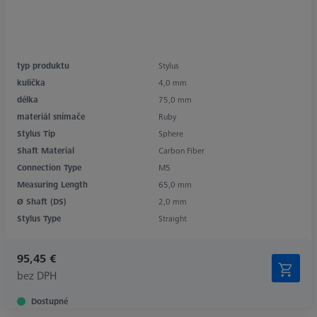
typ produktu
Stylus
kulička
4,0 mm
délka
75,0 mm
materiál snímače
Ruby
Stylus Tip
Sphere
Shaft Material
Carbon Fiber
Connection Type
M5
Measuring Length
65,0 mm
Ø Shaft (DS)
2,0 mm
Stylus Type
Straight
95,45 €
bez DPH
Dostupné