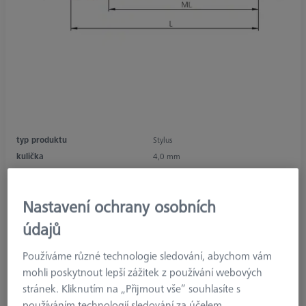
typ produktu
Stylus
kulička
4,0 mm
délka
58,0 mm
materiál snímače
Ruby
Nastavení ochrany osobních
Stylus Tip
Sphere
Shaft Material
Carbon Fiber
údajů
Connection Type
M5
Používáme různé technologie sledování, abychom vám
Measuring Length
48,0 mm
mohli poskytnout lepší zážitek z používání webových
Ø Shaft (DS)
2,0 mm
stránek. Kliknutím na „Přijmout vše“ souhlasíte s
Stylus Type
Straight
používáním technologií sledování za účelem