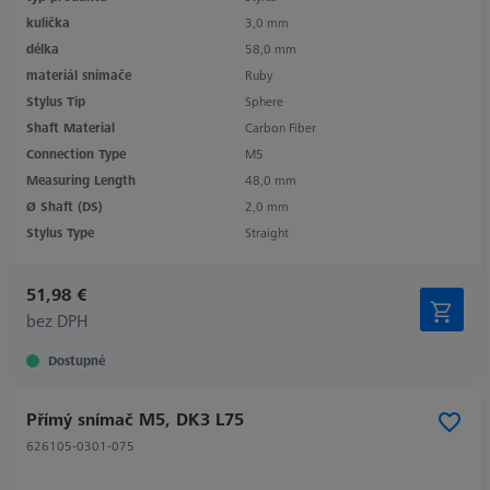
kulička
3,0 mm
délka
58,0 mm
materiál snímače
Ruby
Stylus Tip
Sphere
Shaft Material
Carbon Fiber
Connection Type
M5
Measuring Length
48,0 mm
Ø Shaft (DS)
2,0 mm
Stylus Type
Straight
51,98 €
bez DPH
Dostupné
Přímý snímač M5, DK3 L75
626105-0301-075