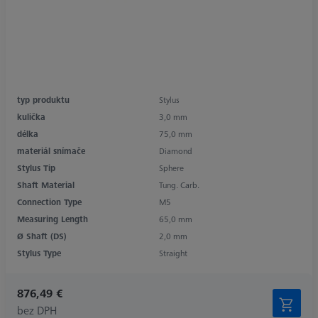
typ produktu
Stylus
kulička
3,0 mm
délka
75,0 mm
materiál snímače
Diamond
Stylus Tip
Sphere
Shaft Material
Tung. Carb.
Connection Type
M5
Measuring Length
65,0 mm
Ø Shaft (DS)
2,0 mm
Stylus Type
Straight
876,49 €
bez DPH