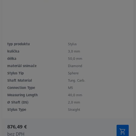
typ produktu
Stylus
kulička
3,0 mm
délka
50,0 mm
materiál snímače
Diamond
Stylus Tip
Sphere
Shaft Material
Tung. Carb.
Connection Type
M5
Measuring Length
40,0 mm
Ø Shaft (DS)
2,0 mm
Stylus Type
Straight
876,49 €
bez DPH