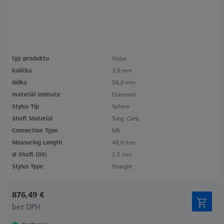
typ produktu
Stylus
kulička
3,0 mm
délka
58,0 mm
materiál snímače
Diamond
Stylus Tip
Sphere
Shaft Material
Tung. Carb.
Connection Type
M5
Measuring Length
48,0 mm
Ø Shaft (DS)
2,5 mm
Stylus Type
Straight
876,49 €
bez DPH