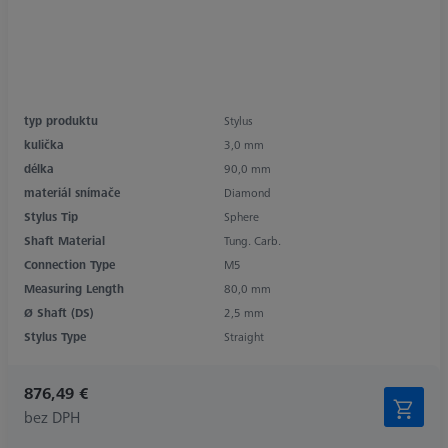
typ produktu
Stylus
kulička
3,0 mm
délka
90,0 mm
materiál snímače
Diamond
Stylus Tip
Sphere
Shaft Material
Tung. Carb.
Connection Type
M5
Measuring Length
80,0 mm
Ø Shaft (DS)
2,5 mm
Stylus Type
Straight
876,49 €
bez DPH