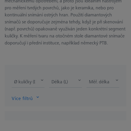
mechanickému opotřebení, a proto jsou ideálním nástrojem
pro měření tvrdých povrchů, jako je keramika, nebo pro
kontinuální snímání ostrých hran. Použití diamantových
snímačů se doporučuje zejména tehdy, když je při skenování
(např. povrchů) opakovaně využíván jeden konkrétní segment
kuličky. K měření tvaru na otočném stole diamantové snímače
doporučují i přední instituce, například německý PTB.
Ø kuličky (DK)
Délka (L)
Měř. délka (ML)
Více filtrů