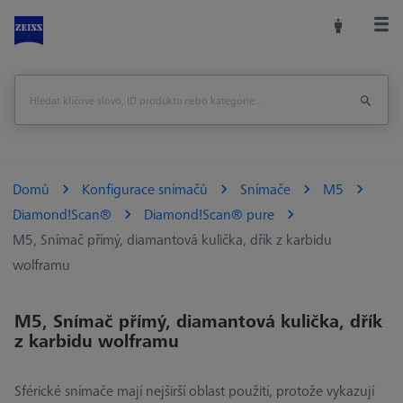
Domů
Konfigurace snímačů
Snímače
M5
Diamond!Scan®
Diamond!Scan® pure
M5, Snímač přímý, diamantová kulička, dřík z karbidu
wolframu
M5, Snímač přímý, diamantová kulička, dřík
z karbidu wolframu
Sférické snímače mají nejširší oblast použití, protože vykazují