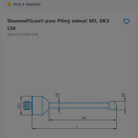
Brzy k dispozici
Diamond!Scan© pure Přímý snímač M5, DK3
L58
626115-0309-058