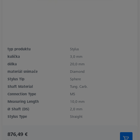
typ produktu
Stylus
kulička
3,0 mm
délka
20,0 mm
materiál snímače
Diamond
Stylus Tip
Sphere
Shaft Material
Tung. Carb.
Connection Type
M5
Measuring Length
10,0 mm
Ø Shaft (DS)
2,0 mm
Stylus Type
Straight
876,49 €