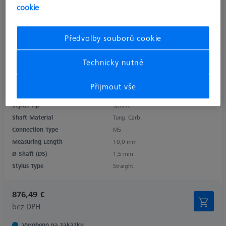
cookie
Předvolby souborů cookie
typ produktu
Stylus
Technicky nutné
kulička
2,0 mm
délka
20,0 mm
Přijmout vše
materiál snímače
Diamond
Stylus Tip
Sphere
Shaft Material
Tung. Carb.
Connection Type
M5
Measuring Length
10,0 mm
Ø Shaft (DS)
1,5 mm
Stylus Type
Straight
876,49 €
bez DPH
Vyrobeno na zakázku