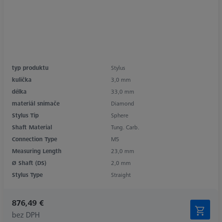
typ produktu
Stylus
kulička
3,0 mm
délka
33,0 mm
materiál snímače
Diamond
Stylus Tip
Sphere
Shaft Material
Tung. Carb.
Connection Type
M5
Measuring Length
23,0 mm
Ø Shaft (DS)
2,0 mm
Stylus Type
Straight
876,49 €
bez DPH