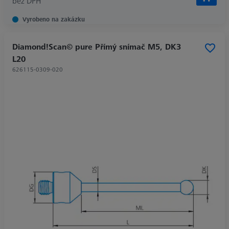
bez DPH
Vyrobeno na zakázku
Diamond!Scan© pure Přímý snímač M5, DK3
L20
626115-0309-020