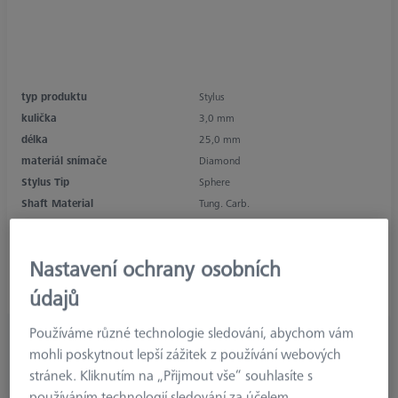
typ produktu
Stylus
kulička
3,0 mm
délka
25,0 mm
materiál snímače
Diamond
Stylus Tip
Sphere
Shaft Material
Tung. Carb.
Connection Type
M5
Measuring Length
15,0 mm
Nastavení ochrany osobních
Ø Shaft (DS)
2,0 mm
Stylus Type
Straight
údajů
Používáme různé technologie sledování, abychom vám
876,49 €
mohli poskytnout lepší zážitek z používání webových
bez DPH
stránek. Kliknutím na „Přijmout vše“ souhlasíte s
Vyrobeno na zakázku
používáním technologií sledování za účelem