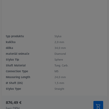
typ produktu
Stylus
kulička
2,0 mm
délka
34,0 mm
materiál snímače
Diamond
Stylus Tip
Sphere
Shaft Material
Tung. Carb.
Connection Type
M5
Measuring Length
24,0 mm
Ø Shaft (DS)
1,5 mm
Stylus Type
Straight
876,49 €
bez DPH