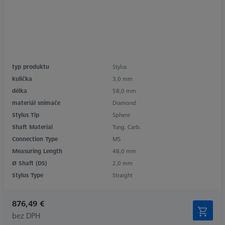
typ produktu
Stylus
kulička
3,0 mm
délka
58,0 mm
materiál snímače
Diamond
Stylus Tip
Sphere
Shaft Material
Tung. Carb.
Connection Type
M5
Measuring Length
48,0 mm
Ø Shaft (DS)
2,0 mm
Stylus Type
Straight
876,49 €
bez DPH