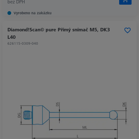
bez DPH
Vyrobeno na zakázku
Diamond!Scan© pure Přímý snímač M5, DK3
L40
626115-0309-040