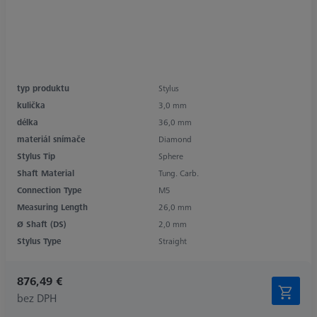
typ produktu
Stylus
kulička
3,0 mm
délka
36,0 mm
materiál snímače
Diamond
Stylus Tip
Sphere
Shaft Material
Tung. Carb.
Connection Type
M5
Measuring Length
26,0 mm
Ø Shaft (DS)
2,0 mm
Stylus Type
Straight
876,49 €
bez DPH