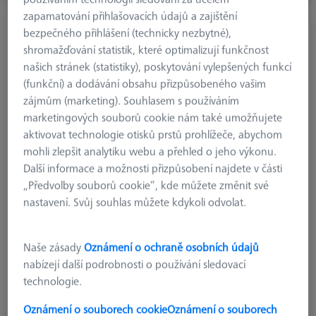
zapamatování přihlašovacích údajů a zajištění
bezpečného přihlášení (technicky nezbytné),
Diamond!Scan© pure Přímý snímač M5, DK2
shromažďování statistik, které optimalizují funkčnost
L20
626115-0209-020
našich stránek (statistiky), poskytování vylepšených funkcí
(funkční) a dodávání obsahu přizpůsobeného vašim
zájmům (marketing). Souhlasem s používáním
marketingových souborů cookie nám také umožňujete
aktivovat technologie otisků prstů prohlížeče, abychom
mohli zlepšit analytiku webu a přehled o jeho výkonu.
Další informace a možnosti přizpůsobení najdete v části
„Předvolby souborů cookie“, kde můžete změnit své
nastavení. Svůj souhlas můžete kdykoli odvolat.
Naše zásady
Oznámení o ochraně osobních údajů
nabízejí další podrobnosti o používání sledovací
technologie.
Oznámení o souborech cookie
Oznámení o souborech