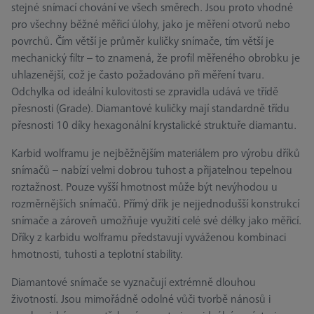
stejné snímací chování ve všech směrech. Jsou proto vhodné
pro všechny běžné měřicí úlohy, jako je měření otvorů nebo
povrchů. Čím větší je průměr kuličky snímače, tím větší je
mechanický filtr – to znamená, že profil měřeného obrobku je
uhlazenější, což je často požadováno při měření tvaru.
Odchylka od ideální kulovitosti se zpravidla udává ve třídě
přesnosti (Grade). Diamantové kuličky mají standardně třídu
přesnosti 10 díky hexagonální krystalické struktuře diamantu.
Karbid wolframu je nejběžnějším materiálem pro výrobu dříků
snímačů – nabízí velmi dobrou tuhost a přijatelnou tepelnou
roztažnost. Pouze vyšší hmotnost může být nevýhodou u
rozměrnějších snímačů. Přímý dřík je nejjednodušší konstrukcí
snímače a zároveň umožňuje využití celé své délky jako měřicí.
Dříky z karbidu wolframu představují vyváženou kombinaci
hmotnosti, tuhosti a teplotní stability.
Diamantové snímače se vyznačují extrémně dlouhou
životností. Jsou mimořádně odolné vůči tvorbě nánosů i