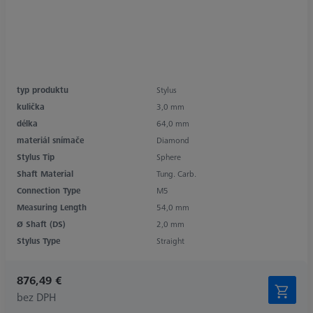
typ produktu
Stylus
kulička
3,0 mm
délka
64,0 mm
materiál snímače
Diamond
Stylus Tip
Sphere
Shaft Material
Tung. Carb.
Connection Type
M5
Measuring Length
54,0 mm
Ø Shaft (DS)
2,0 mm
Stylus Type
Straight
876,49 €
bez DPH