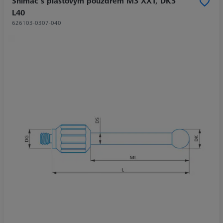
Snímač s plastovým pouzdrem M3 XXT, DK3
L40
626103-0307-040