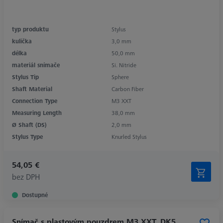
typ produktu
Stylus
kulička
3,0 mm
délka
50,0 mm
materiál snímače
Si. Nitride
Stylus Tip
Sphere
Shaft Material
Carbon Fiber
Connection Type
M3 XXT
Measuring Length
38,0 mm
Ø Shaft (DS)
2,0 mm
Stylus Type
Knurled Stylus
54,05 €
bez DPH
Dostupné
Snímač s plastovým pouzdrem M3 XXT, DK5