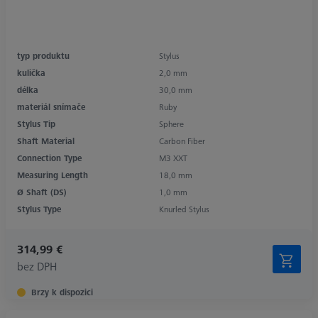
typ produktu
Stylus
kulička
2,0 mm
délka
30,0 mm
materiál snímače
Ruby
Stylus Tip
Sphere
Shaft Material
Carbon Fiber
Connection Type
M3 XXT
Measuring Length
18,0 mm
Ø Shaft (DS)
1,0 mm
Stylus Type
Knurled Stylus
314,99 €
bez DPH
Brzy k dispozici