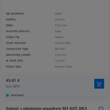
typ produktu
Stylus
kulička
2,0 mm
délka
25,0 mm
materiál snímače
Ruby
Stylus Tip
Sphere
Shaft Material
Carbon Fiber
Connection Type
M3 XXT
Measuring Length
13,0 mm
Ø Shaft (DS)
1,0 mm
Stylus Type
Knurled Stylus
43,01 €
bez DPH
Dostupné
Snímač s plastovým pouzdrem M3 XXT, DK3