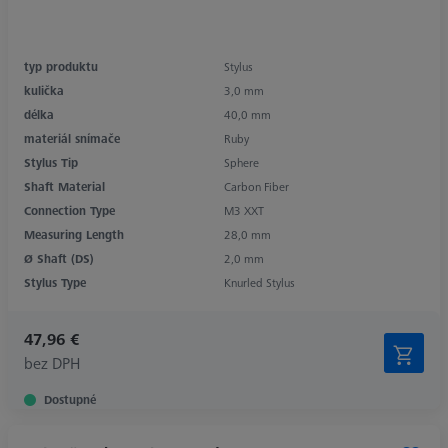
typ produktu
Stylus
kulička
3,0 mm
délka
40,0 mm
materiál snímače
Ruby
Stylus Tip
Sphere
Shaft Material
Carbon Fiber
Connection Type
M3 XXT
Measuring Length
28,0 mm
Ø Shaft (DS)
2,0 mm
Stylus Type
Knurled Stylus
47,96 €
bez DPH
Dostupné