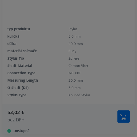
typ produktu
Stylus
kulička
5,0 mm
délka
40,0 mm
materiál snímače
Ruby
Stylus Tip
Sphere
Shaft Material
Carbon Fiber
Connection Type
M3 XXT
Measuring Length
30,0 mm
Ø Shaft (DS)
3,0 mm
Stylus Type
Knurled Stylus
53,02 €
bez DPH
Dostupné