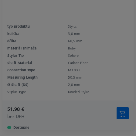
typ produktu
Stylus
kulička
3,0 mm
délka
60,5 mm
materiál snímače
Ruby
Stylus Tip
Sphere
Shaft Material
Carbon Fiber
Connection Type
M3 XXT
Measuring Length
50,5 mm
Ø Shaft (DS)
2,0 mm
Stylus Type
Knurled Stylus
51,98 €
bez DPH
Dostupné