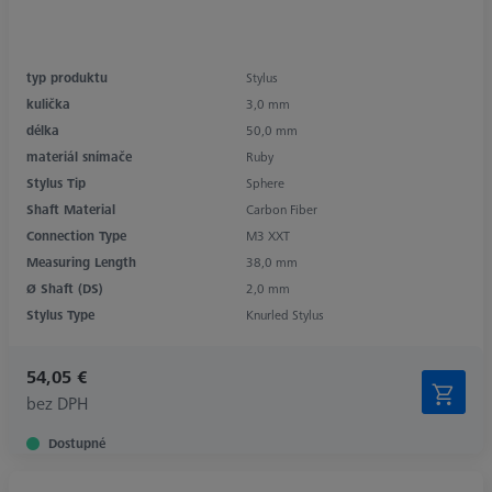
typ produktu
Stylus
kulička
3,0 mm
délka
50,0 mm
materiál snímače
Ruby
Stylus Tip
Sphere
Shaft Material
Carbon Fiber
Connection Type
M3 XXT
Measuring Length
38,0 mm
Ø Shaft (DS)
2,0 mm
Stylus Type
Knurled Stylus
54,05 €
bez DPH
Dostupné