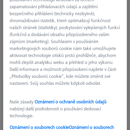
zapamatování přihlašovacích údajů a zajištění
typ produktu
Stylus
bezpečného přihlášení (technicky nezbytné),
kulička
2,0 mm
shromažďování statistik, které optimalizují funkčnost
délka
20,0 mm
našich stránek (statistiky), poskytování vylepšených funkcí
materiál snímače
Ruby
(funkční) a dodávání obsahu přizpůsobeného vašim
Stylus Tip
Sphere
zájmům (marketing). Souhlasem s používáním
Shaft Material
Carbon Fiber
marketingových souborů cookie nám také umožňujete
Connection Type
M3 XXT
aktivovat technologie otisků prstů prohlížeče, abychom
Measuring Length
8,0 mm
mohli zlepšit analytiku webu a přehled o jeho výkonu.
Ø Shaft (DS)
1,0 mm
Další informace a možnosti přizpůsobení najdete v části
Stylus Type
Knurled Stylus
„Předvolby souborů cookie“, kde můžete změnit své
nastavení. Svůj souhlas můžete kdykoli odvolat.
43,01 €
bez DPH
Naše zásady
Oznámení o ochraně osobních údajů
nabízejí další podrobnosti o používání sledovací
Dostupné
technologie.
Snímač s plastovým pouzdrem M3 XXT, DK3
Oznámení o souborech cookie
Oznámení o souborech