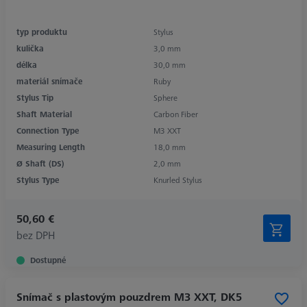
typ produktu
Stylus
kulička
3,0 mm
délka
30,0 mm
materiál snímače
Ruby
Stylus Tip
Sphere
Shaft Material
Carbon Fiber
Connection Type
M3 XXT
Measuring Length
18,0 mm
Ø Shaft (DS)
2,0 mm
Stylus Type
Knurled Stylus
50,60 €
bez DPH
Dostupné
Snímač s plastovým pouzdrem M3 XXT, DK5