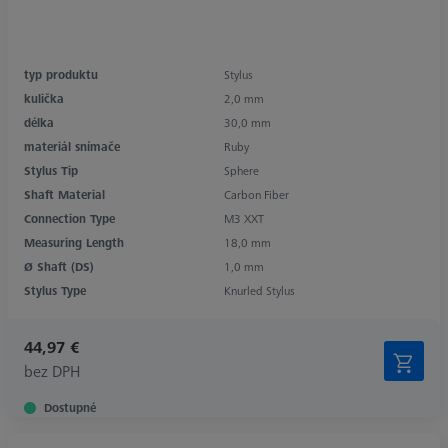
typ produktu
Stylus
kulička
2,0 mm
délka
30,0 mm
materiál snímače
Ruby
Stylus Tip
Sphere
Shaft Material
Carbon Fiber
Connection Type
M3 XXT
Measuring Length
18,0 mm
Ø Shaft (DS)
1,0 mm
Stylus Type
Knurled Stylus
44,97 €
bez DPH
Dostupné