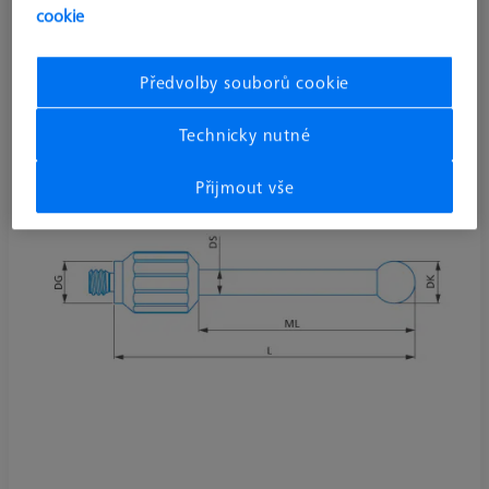
L30
cookie
626103-0307-030
Předvolby souborů cookie
Technicky nutné
Přijmout vše