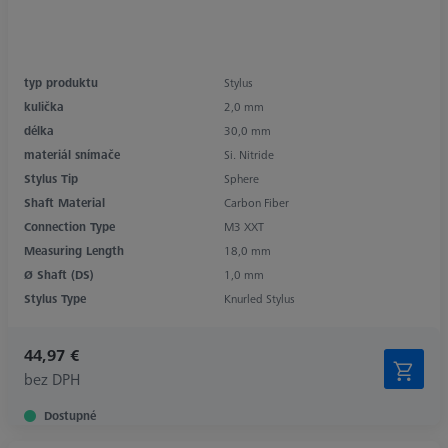
typ produktu
Stylus
kulička
2,0 mm
délka
30,0 mm
materiál snímače
Si. Nitride
Stylus Tip
Sphere
Shaft Material
Carbon Fiber
Connection Type
M3 XXT
Measuring Length
18,0 mm
Ø Shaft (DS)
1,0 mm
Stylus Type
Knurled Stylus
44,97 €
bez DPH
Dostupné