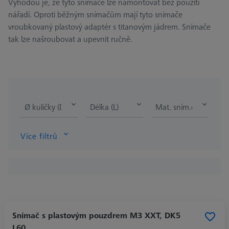
Výhodou je, že tyto snímače lze namontovat bez použití
nářadí. Oproti běžným snímačům mají tyto snímače
vroubkovaný plastový adaptér s titanovým jádrem. Snímače
tak lze našroubovat a upevnit ručně.
Ø kuličky (DK)
Délka (L)
Mat. sním.elementu 
Více filtrů
Snímač s plastovým pouzdrem M3 XXT, DK5
L60