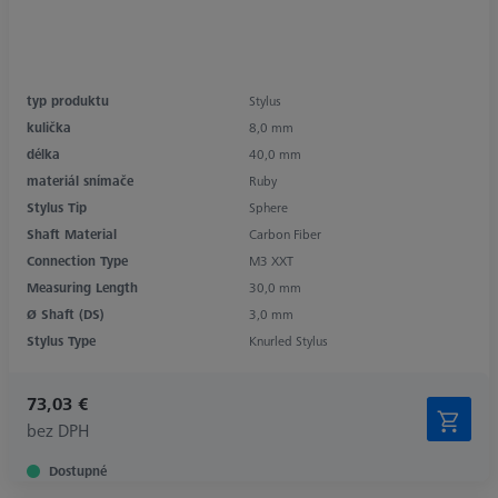
typ produktu
Stylus
kulička
8,0 mm
délka
40,0 mm
materiál snímače
Ruby
Stylus Tip
Sphere
Shaft Material
Carbon Fiber
Connection Type
M3 XXT
Measuring Length
30,0 mm
Ø Shaft (DS)
3,0 mm
Stylus Type
Knurled Stylus
73,03 €
bez DPH
Dostupné