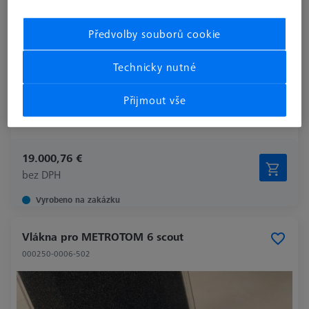
Předvolby souborů cookie
Technicky nutné
Přijmout vše
Machine
METROTOM 1500
19.000,76 €
bez DPH
Vyrobeno na zakázku
Vlákna pro METROTOM 6 scout
000250-0006-502