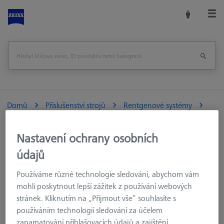
Domů
Příslušenství strojů
Rentgenové systémy
Pro stroj
Nastavení ochrany osobních
údajů
Pro stroj
Používáme různé technologie sledování, abychom vám
mohli poskytnout lepší zážitek z používání webových
Ať už žhavící vlákna nebo FixAssist. Zde najdete příslušenství
stránek. Kliknutím na „Přijmout vše“ souhlasíte s
ke stroji i produkty, které podporují zaměstnance v jejich
používáním technologií sledování za účelem
každodenní práci.
zapamatování přihlašovacích údajů a zajištění