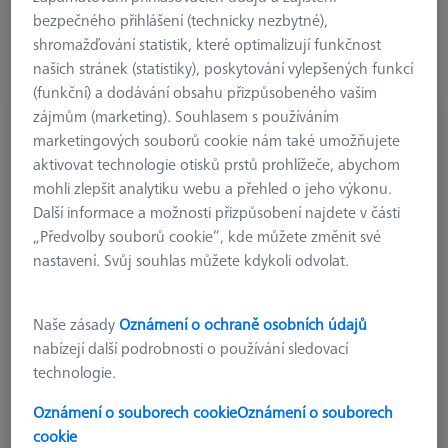
bezpečného přihlášení (technicky nezbytné),
shromažďování statistik, které optimalizují funkčnost
našich stránek (statistiky), poskytování vylepšených funkcí
(funkční) a dodávání obsahu přizpůsobeného vašim
zájmům (marketing). Souhlasem s používáním
OmniFix CT lift METROTOM 1500
marketingových souborů cookie nám také umožňujete
626170-0011-854
aktivovat technologie otisků prstů prohlížeče, abychom
mohli zlepšit analytiku webu a přehled o jeho výkonu.
Další informace a možnosti přizpůsobení najdete v části
„Předvolby souborů cookie“, kde můžete změnit své
nastavení. Svůj souhlas můžete kdykoli odvolat.
Naše zásady
Oznámení o ochraně osobních údajů
nabízejí další podrobnosti o používání sledovací
technologie.
Oznámení o souborech cookie
Oznámení o souborech
cookie