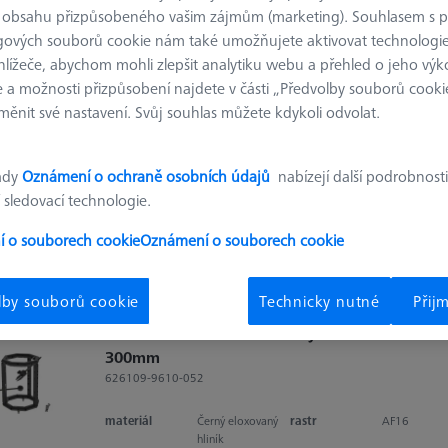
 obsahu přizpůsobeného vašim zájmům (marketing). Souhlasem s 
gových souborů cookie nám také umožňujete aktivovat technologie
hlížeče, abychom mohli zlepšit analytiku webu a přehled o jeho výk
Výsledky tříděn
dukty
Doporuče
 a možnosti přizpůsobení najdete v části „Předvolby souborů cooki
ěnit své nastavení. Svůj souhlas můžete kdykoli odvolat.
Startovací sada - AF25
ady
Oznámení o ochraně osobních údajů
nabízejí další podrobnosti
626109-9610-056
 sledovací technologie.
rastr
AF25
 o souborech cookie
Oznámení o souborech cookie
lby souborů cookie
Technicky nutné
Přij
Referenční rámeček 150 - výška 100-
300mm
626109-9610-052
materiál
Černý eloxovaný
rastr
AF16
hliník