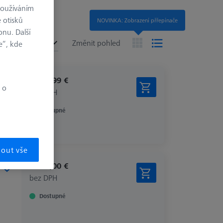
používáním
 otisků
NOVINKA: Zobrazení přřepínače
onu. Další
í
no
Změnit pohled
e“, kde
7.299,99 €
 o
bez DPH
Dostupné
mout vše
1.150,00 €
bez DPH
Dostupné