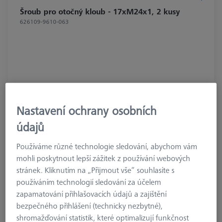
Šroub pro otočný kloub - 17xM24x1, 2 kusy
626109-9610-063
Nastavení ochrany osobních
údajů
Používáme různé technologie sledování, abychom vám
mohli poskytnout lepší zážitek z používání webových
stránek. Kliknutím na „Přijmout vše“ souhlasíte s
používáním technologií sledování za účelem
zapamatování přihlašovacích údajů a zajištění
40,99 €
bezpečného přihlášení (technicky nezbytné),
bez DPH
shromažďování statistik, které optimalizují funkčnost