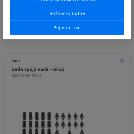
Technicky nutné
22,99 €
bez DPH
Přijmout vše
Delší dodací lhůta
SADY
Sada spojů malá - AF25
626109-9610-067