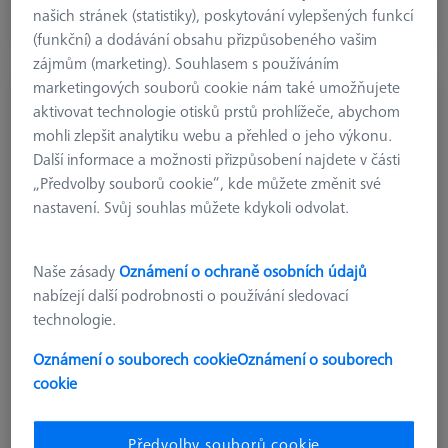
našich stránek (statistiky), poskytování vylepšených funkcí
Dostupné
(funkční) a dodávání obsahu přizpůsobeného vašim
zájmům (marketing). Souhlasem s používáním
marketingových souborů cookie nám také umožňujete
KOMPONENTY REFERENČNÍCH SAD
aktivovat technologie otisků prstů prohlížeče, abychom
Spoj pro paralelní upínák a dodekaedr
mohli zlepšit analytiku webu a přehled o jeho výkonu.
626109-9610-077
Další informace a možnosti přizpůsobení najdete v části
„Předvolby souborů cookie“, kde můžete změnit své
nastavení. Svůj souhlas můžete kdykoli odvolat.
Naše zásady
Oznámení o ochraně osobních údajů
nabízejí další podrobnosti o používání sledovací
technologie.
Oznámení o souborech cookie
Oznámení o souborech
cookie
Předvolby souborů cookie