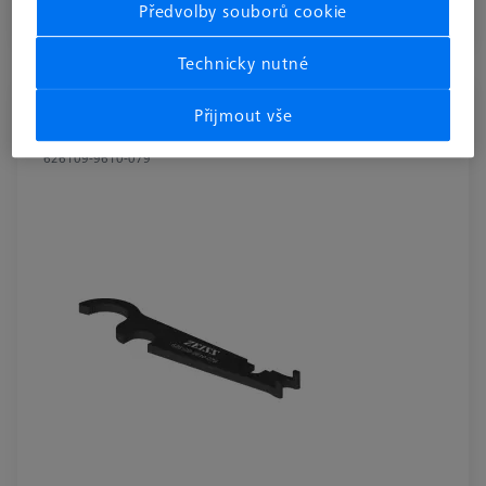
Předvolby souborů cookie
Dostupné
Technicky nutné
KOMPONENTY REFERENČNÍCH SAD
Přijmout vše
Kombinovaný utahovací klíč - AF16
626109-9610-079