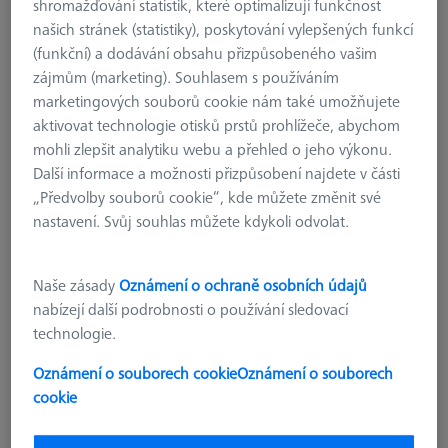
shromažďování statistik, které optimalizují funkčnost
Sada nástrojů - AF25
našich stránek (statistiky), poskytování vylepšených funkcí
000000-0735-165
(funkční) a dodávání obsahu přizpůsobeného vašim
zájmům (marketing). Souhlasem s používáním
marketingových souborů cookie nám také umožňujete
aktivovat technologie otisků prstů prohlížeče, abychom
mohli zlepšit analytiku webu a přehled o jeho výkonu.
Další informace a možnosti přizpůsobení najdete v části
„Předvolby souborů cookie“, kde můžete změnit své
nastavení. Svůj souhlas můžete kdykoli odvolat.
Naše zásady
Oznámení o ochraně osobních údajů
nabízejí další podrobnosti o používání sledovací
technologie.
Oznámení o souborech cookie
Oznámení o souborech
209,99 €
cookie
bez DPH