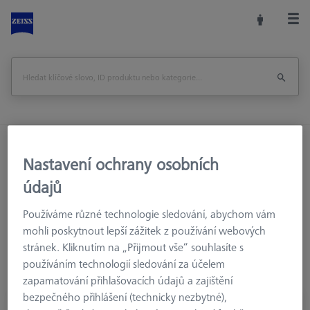
Domů
Příslušenství strojů
Optická 3D Metrologie
Nastavení ochrany osobních
Upínací zařízení
Nástroje
údajů
Používáme různé technologie sledování, abychom vám
mohli poskytnout lepší zážitek z používání webových
Nástroje
stránek. Kliknutím na „Přijmout vše“ souhlasíte s
používáním technologií sledování za účelem
zapamatování přihlašovacích údajů a zajištění
bezpečného přihlášení (technicky nezbytné),
SADY