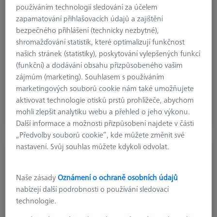
používáním technologií sledování za účelem
zapamatování přihlašovacích údajů a zajištění
bezpečného přihlášení (technicky nezbytné),
shromažďování statistik, které optimalizují funkčnost
našich stránek (statistiky), poskytování vylepšených funkcí
(funkční) a dodávání obsahu přizpůsobeného vašim
zájmům (marketing). Souhlasem s používáním
7.299,99 €
marketingových souborů cookie nám také umožňujete
bez DPH
aktivovat technologie otisků prstů prohlížeče, abychom
mohli zlepšit analytiku webu a přehled o jeho výkonu.
Dostupné
Další informace a možnosti přizpůsobení najdete v části
„Předvolby souborů cookie“, kde můžete změnit své
nastavení. Svůj souhlas můžete kdykoli odvolat.
REFERENČNÍ SADY
Referenční rámeček 150 - výška 100-300mm
626109-9610-052
Naše zásady
Oznámení o ochraně osobních údajů
nabízejí další podrobnosti o používání sledovací
technologie.