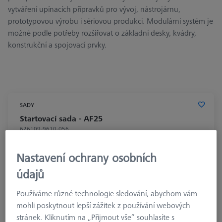
vytváření upínacích přípravků pro vývoj, nástrojárnu,
prototypovou výrobu i sériovou produkci. Modulární systém je
možné podle potřeby rozšiřovat o základní desky, kvádry,
konstrukční a spojovací prvky.
SADY
Startovací sada - AF25
626109-9610-056
Nastavení ochrany osobních
údajů
Používáme různé technologie sledování, abychom vám
mohli poskytnout lepší zážitek z používání webových
stránek. Kliknutím na „Přijmout vše“ souhlasíte s