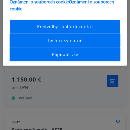
Oznámení o souborech cookie
Oznámení o souborech
cookie
Předvolby souborů cookie
Technicky nutné
Přijmout vše
1.150,00 €
bez DPH
Dostupné
SADY
Sada spojů malá - AF25