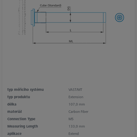
typ měřicího systému
VAST/MT
typ produktu
Extension
délka
107,0 mm
materiál
Carbon Fiber
Connection Type
M5
Measuring Length
133,0 mm
aplikace
Extend