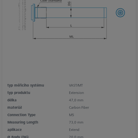
typ měřicího systému
VAST/MT
typ produktu
Extension
délka
47,0 mm
materiál
Carbon Fiber
Connection Type
M5
Measuring Length
73,0 mm
aplikace
Extend
Ø Body (DG)
20,0 mm