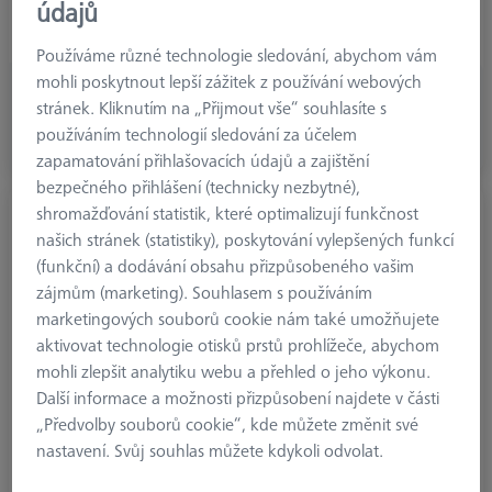
údajů
Weight
53,0 g
Connection Type Out
M5
Používáme různé technologie sledování, abychom vám
mohli poskytnout lepší zážitek z používání webových
251,11 €
stránek. Kliknutím na „Přijmout vše“ souhlasíte s
bez DPH
používáním technologií sledování za účelem
zapamatování přihlašovacích údajů a zajištění
Brzy k dispozici
bezpečného přihlášení (technicky nezbytné),
shromažďování statistik, které optimalizují funkčnost
REACH CFX 3 - Prodloužení talířku VAST,
našich stránek (statistiky), poskytování vylepšených funkcí
kostka se závitem M5
(funkční) a dodávání obsahu přizpůsobeného vašim
626107-2079-140
zájmům (marketing). Souhlasem s používáním
marketingových souborů cookie nám také umožňujete
aktivovat technologie otisků prstů prohlížeče, abychom
mohli zlepšit analytiku webu a přehled o jeho výkonu.
Další informace a možnosti přizpůsobení najdete v části
„Předvolby souborů cookie“, kde můžete změnit své
nastavení. Svůj souhlas můžete kdykoli odvolat.