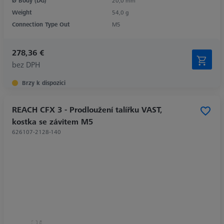
Ø Body (DG)
20,0 mm
Weight
54,0 g
Connection Type Out
M5
278,36 €
bez DPH
Brzy k dispozici
REACH CFX 3 - Prodloužení talířku VAST,
kostka se závitem M5
626107-2128-140