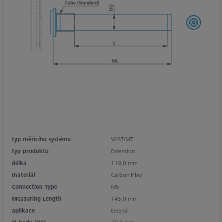
typ měřicího systému
VAST/MT
typ produktu
Extension
délka
119,0 mm
materiál
Carbon Fiber
Connection Type
M5
Measuring Length
145,0 mm
aplikace
Extend