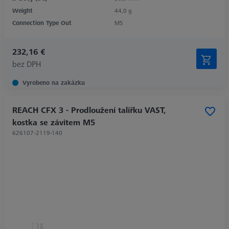
Weight
44,0 g
Connection Type Out
M5
232,16 €
bez DPH
Vyrobeno na zakázku
REACH CFX 3 - Prodloužení talířku VAST,
kostka se závitem M5
626107-2119-140