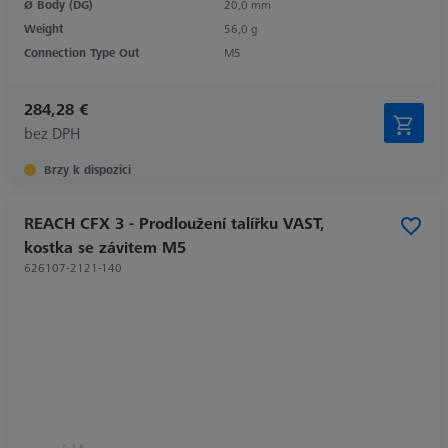
Ø Body (DG)
20,0 mm
Weight
56,0 g
Connection Type Out
M5
284,28 €
bez DPH
Brzy k dispozici
REACH CFX 3 - Prodloužení talířku VAST,
kostka se závitem M5
626107-2121-140