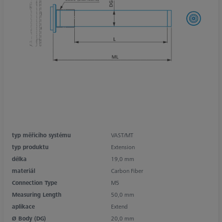
typ měřicího systému
VAST/MT
typ produktu
Extension
délka
19,0 mm
materiál
Carbon Fiber
Connection Type
M5
Measuring Length
50,0 mm
aplikace
Extend
Ø Body (DG)
20,0 mm