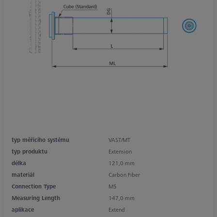
typ měřicího systému
VAST/MT
typ produktu
Extension
délka
121,0 mm
materiál
Carbon Fiber
Connection Type
M5
Measuring Length
147,0 mm
aplikace
Extend