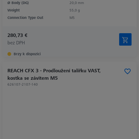
Ø Body (DG)
20,0 mm
Weight
55,0 g
Connection Type Out
M5
280,73 €
bez DPH
Brzy k dispozici
REACH CFX 3 - Prodloužení talířku VAST,
kostka se závitem M5
626107-2107-140