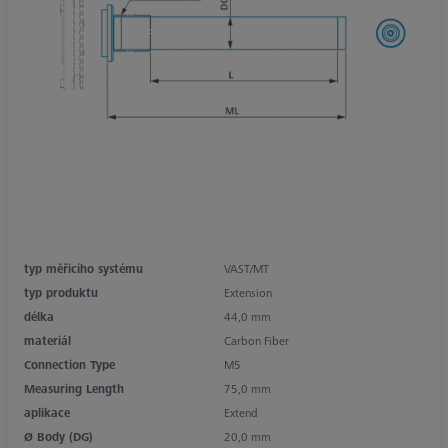
typ měřicího systému
VAST/MT
typ produktu
Extension
délka
44,0 mm
materiál
Carbon Fiber
Connection Type
M5
Measuring Length
75,0 mm
aplikace
Extend
Ø Body (DG)
20,0 mm