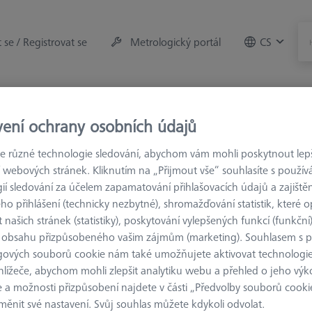
t se / Registrovat se
Metrologický portál
CS
rojů
Měřicí místnost
vení ochrany osobních údajů
řky
VAST XXT
 různé technologie sledování, abychom vám mohli poskytnout lepší
 webových stránek. Kliknutím na „Přijmout vše“ souhlasíte s použí
ií sledování za účelem zapamatování přihlašovacích údajů a zajištěn
o přihlášení (technicky nezbytné), shromažďování statistik, které op
ST XXT
 našich stránek (statistiky), poskytování vylepšených funkcí (funkční
 obsahu přizpůsobeného vašim zájmům (marketing). Souhlasem s 
 talířky ZEISS jsou speciálně navrženy pro senzor ZEISS VAST XXT. P
gových souborů cookie nám také umožňujete aktivovat technologie
AST XXT natočí do úhlu daného prvku, což zvyšuje provozní efektiv
hlížeče, abychom mohli zlepšit analytiku webu a přehled o jeho výk
funkci skenování a zohledňuje odchylky tvaru měřených prvků. Vyb
 a možnosti přizpůsobení najdete v části „Předvolby souborů cooki
jí stabilitu systému a zároveň vysokou míru přesnosti. Pozlacené kont
ěnit své nastavení. Svůj souhlas můžete kdykoli odvolat.
e robustnější přenos dat. Od roku 2022 jsou upínací talířky VAST