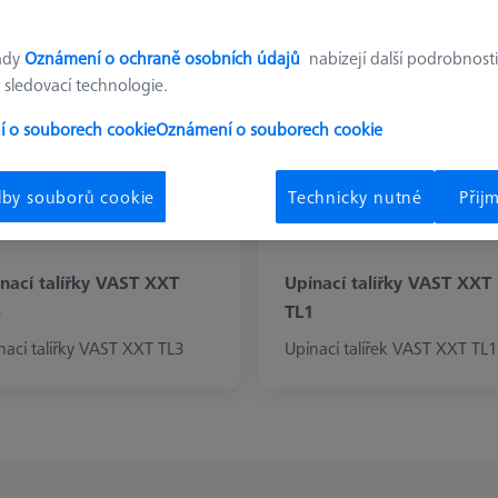
jako měřicí senzor VAST, pokud jde o zvýšení výkonu a integrované
ady
Oznámení o ochraně osobních údajů
nabízejí další podrobnosti
 sledovací technologie.
 o souborech cookie
Oznámení o souborech cookie
lby souborů cookie
Technicky nutné
Přij
nací talířky VAST XXT
Upínací talířky VAST XXT
3
TL1
nací talířky VAST XXT TL3
Upínací talířek VAST XXT TL1