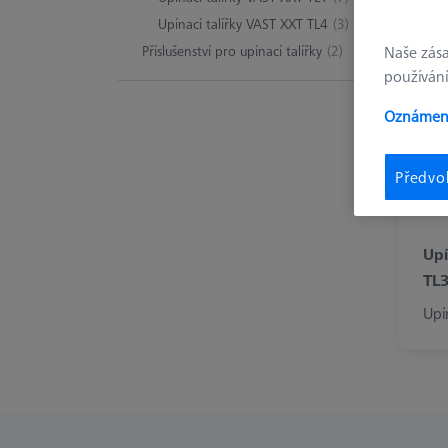
výhody 
Upínací talířky VAST XXT TL4
(3)
Příslušenství pro upínací talířky
(2)
Naše zás
používání
Oznámení
Předvo
Upí
TL
Upí