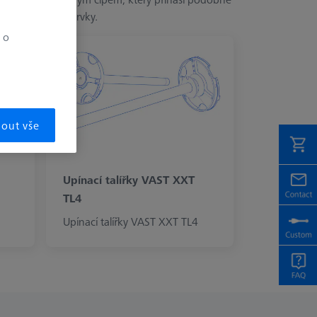
 bezpečnostní prvky.
 o
mout vše
Upínací talířky VAST XXT
TL4
Upínací talířky VAST XXT TL4