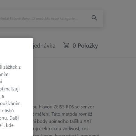
Rychlá objednávka
0 Položky
 zážitek z
váním
í
timalizují
) a
používáním
ři použití s otočnou hlavou ZEISS RDS se senzor
 otisků
itu a spolehlivost měření. Tato metoda rovněž
onu. Další
roušené kontaktní body upínacího talířku XXT
e“, kde
aktní body zlepšují elektrickou vodivost, což
 XXT vybaveny novým čipem, který přináší podobné