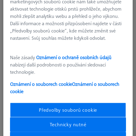
marketingových souborů cookie nám také umožňujete
OmniFix CT flex
aktivovat technologie otisků prstů prohlížeče, abychom
626170-0011-580
mohli zlepšit analytiku webu a přehled o jeho výkonu.
Další informace a možnosti přizpůsobení najdete v části
„Předvolby souborů cookie“, kde můžete změnit své
nastavení. Svůj souhlas můžete kdykoli odvolat.
Naše zásady
Oznámení o ochraně osobních údajů
nabízejí další podrobnosti o používání sledovací
technologie.
Oznámení o souborech cookie
Oznámení o souborech
cookie
Předvolby souborů cookie
Technicky nutné