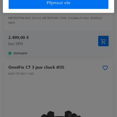
Přijmout vše
Machine
METROTOM 800 320 kV, METROTOM 1500, VoluMax 9 titan, BOSELLO
MAX
2.499,00 €
bez DPH
Dostupné
OmniFix CT 3 jaw chuck Ø35
626170-0011-165