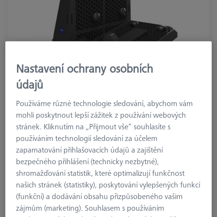
Nastavení ochrany osobních
údajů
Používáme různé technologie sledování, abychom vám
mohli poskytnout lepší zážitek z používání webových
materiál
Plastic
stránek. Kliknutím na „Přijmout vše“ souhlasíte s
Machine
používáním technologií sledování za účelem
METROTOM 1500, VoluMax 9 titan, BOSELLO MAX
zapamatování přihlašovacích údajů a zajištění
bezpečného přihlášení (technicky nezbytné),
3.199,99 €
shromažďování statistik, které optimalizují funkčnost
bez DPH
našich stránek (statistiky), poskytování vylepšených funkcí
(funkční) a dodávání obsahu přizpůsobeného vašim
Dostupné
zájmům (marketing). Souhlasem s používáním