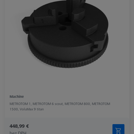
Machine
METROTOM 1, METROTOM 6 scout, METROTOM 800, METROTOM
1500, VoluMax 9 titan
448,99 €
bez DPH