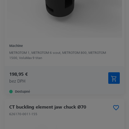
Machine
METROTOM 1, METROTOM 6 scout, METROTOM 800, METROTOM
1500, VoluMax 9 titan
198,95 €
bez DPH
Dostupné
CT buckling element jaw chuck Ø70
626170-0011-155