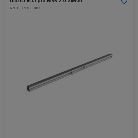
Úložná lišta pro MSR 2.0 X=900
626100-9300-003