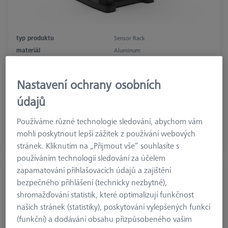
typ produktu
Sensor Rack
materiál
Aluminum
aplikace
Store
Machine
Nastavení ochrany osobních
SPECTRUM, CONTURA, PRISMO
údajů
1.130,04 €
Používáme různé technologie sledování, abychom vám
bez DPH
mohli poskytnout lepší zážitek z používání webových
stránek. Kliknutím na „Přijmout vše“ souhlasíte s
Dostupné
používáním technologií sledování za účelem
zapamatování přihlašovacích údajů a zajištění
Úložná lišta pro MSR 2.0 X=1000
bezpečného přihlášení (technicky nezbytné),
626100-9300-004
shromažďování statistik, které optimalizují funkčnost
našich stránek (statistiky), poskytování vylepšených funkcí
(funkční) a dodávání obsahu přizpůsobeného vašim