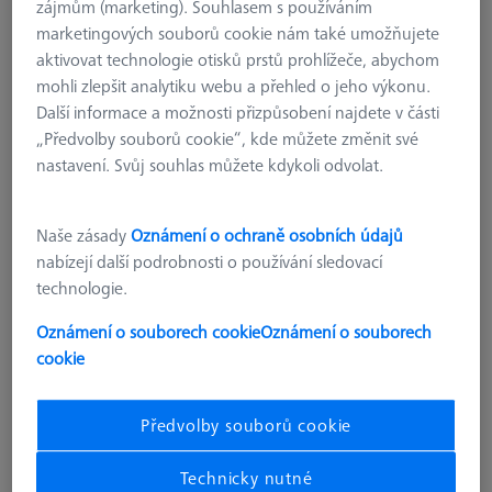
zájmům (marketing). Souhlasem s používáním
marketingových souborů cookie nám také umožňujete
aktivovat technologie otisků prstů prohlížeče, abychom
mohli zlepšit analytiku webu a přehled o jeho výkonu.
Další informace a možnosti přizpůsobení najdete v části
„Předvolby souborů cookie“, kde můžete změnit své
nastavení. Svůj souhlas můžete kdykoli odvolat.
Naše zásady
Oznámení o ochraně osobních údajů
nabízejí další podrobnosti o používání sledovací
technologie.
Oznámení o souborech cookie
Oznámení o souborech
cookie
typ produktu
Sensor Rack
Předvolby souborů cookie
délka
1.090,0 mm
materiál
Aluminum
Technicky nutné
aplikace
Store