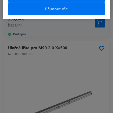
měřicí rozsah v ose X
1000
Přijmout vše
259,04 €
bez DPH
Dostupné
Úložná lišta pro MSR 2.0 X=500
626100-9300-001