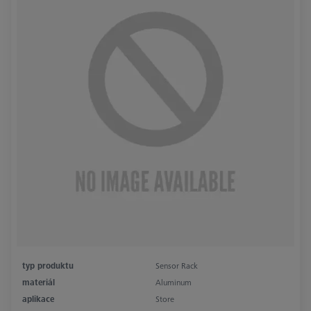
typ produktu
Sensor Rack
materiál
Aluminum
aplikace
Store