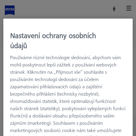
Nastavení ochrany osobních
údajů
Používáme různé technologie sledování, abychom vám
Domů
Konfigurace snímačů
Prodloužení
mohli poskytnout lepší zážitek z používání webových
stránek. Kliknutím na „Přijmout vše“ souhlasíte s
Titanová prodloužení M5
používáním technologií sledování za účelem
zapamatování přihlašovacích údajů a zajištění
bezpečného přihlášení (technicky nezbytné),
shromažďování statistik, které optimalizují funkčnost
Titanová prodloužení M5
našich stránek (statistiky), poskytování vylepšených funkcí
(funkční) a dodávání obsahu přizpůsobeného vašim
zájmům (marketing). Souhlasem s používáním
marketingových souborů cookie nám také umožňujete