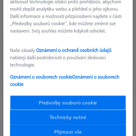
aktivovat technologie otisků prstů prohlížeče, abychom
mohli zlepšit analytiku webu a přehled o jeho výkonu.
Další informace a možnosti přizpůsobení najdete v části
„Předvolby souborů cookie“, kde můžete změnit své
nastavení. Svůj souhlas můžete kdykoli odvolat.
Naše zásady
Oznámení o ochraně osobních údajů
nabízejí další podrobnosti o používání sledovací
technologie.
Oznámení o souborech cookie
Oznámení o souborech
cookie
Předvolby souborů cookie
Zpět nahoru
Technicky nutné
Přijmout vše
INFORMACE