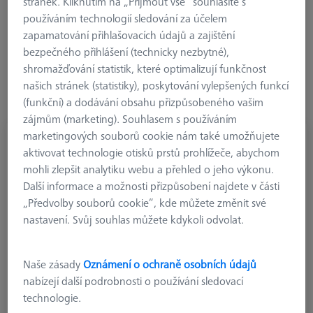
800 gramů, a to vše při zachování přesnosti a vysokých
stránek. Kliknutím na „Přijmout vše“ souhlasíte s
rychlostí skenování. Tento výkon samozřejmě klade zvláštní
používáním technologií sledování za účelem
nároky i na použité příslušenství. Senzor VAST (nebo VAST
zapamatování přihlašovacích údajů a zajištění
gold) a upínací talířek tvoří technický celek. Pokročilých
bezpečného přihlášení (technicky nezbytné),
softwarových a strojních funkcí je dosahováno díky
shromažďování statistik, které optimalizují funkčnost
integrovanému čipu. Nové řídicí systémy, jako je ZEISS C99m,
našich stránek (statistiky), poskytování vylepšených funkcí
tyto upínací talířky ZEISS vyžadují.
(funkční) a dodávání obsahu přizpůsobeného vašim
zájmům (marketing). Souhlasem s používáním
marketingových souborů cookie nám také umožňujete
aktivovat technologie otisků prstů prohlížeče, abychom
mohli zlepšit analytiku webu a přehled o jeho výkonu.
Další informace a možnosti přizpůsobení najdete v části
„Předvolby souborů cookie“, kde můžete změnit své
nastavení. Svůj souhlas můžete kdykoli odvolat.
Naše zásady
Oznámení o ochraně osobních údajů
nabízejí další podrobnosti o používání sledovací
technologie.