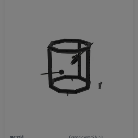
materiál
Černý eloxovaný hliník