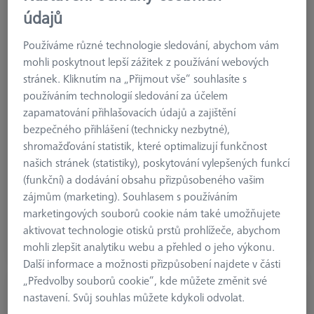
údajů
Používáme různé technologie sledování, abychom vám
mohli poskytnout lepší zážitek z používání webových
stránek. Kliknutím na „Přijmout vše“ souhlasíte s
používáním technologií sledování za účelem
zapamatování přihlašovacích údajů a zajištění
bezpečného přihlášení (technicky nezbytné),
shromažďování statistik, které optimalizují funkčnost
našich stránek (statistiky), poskytování vylepšených funkcí
rastr
AF25
(funkční) a dodávání obsahu přizpůsobeného vašim
zájmům (marketing). Souhlasem s používáním
7.299,99 €
marketingových souborů cookie nám také umožňujete
bez DPH
aktivovat technologie otisků prstů prohlížeče, abychom
mohli zlepšit analytiku webu a přehled o jeho výkonu.
Dostupné
Další informace a možnosti přizpůsobení najdete v části
„Předvolby souborů cookie“, kde můžete změnit své
Referenční rámeček 150 - výška 100-
nastavení. Svůj souhlas můžete kdykoli odvolat.
300mm