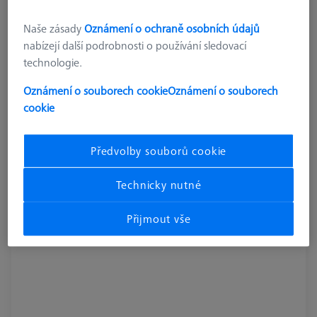
626109-9610-052
Naše zásady
Oznámení o ochraně osobních údajů
nabízejí další podrobnosti o používání sledovací
technologie.
Oznámení o souborech cookie
Oznámení o souborech
cookie
Předvolby souborů cookie
Technicky nutné
Přijmout vše