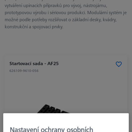
vytváření upínacích přípravků pro vývoj, nástrojárnu,
prototypovou výrobu i sériovou produkci. Modulární systém je
možné podle potřeby rozšiřovat o základní desky, kvádry,
konstrukční a spojovací prvky.
Startovací sada - AF25
626109-9610-056
Nastavení ochrany osobních