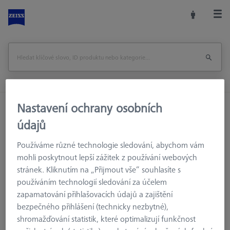
Nastavení ochrany osobních
Domů
Konfigurace snímačů
Prodloužení
Prodloužení M3 R
údajů
Používáme různé technologie sledování, abychom vám
mohli poskytnout lepší zážitek z používání webových
stránek. Kliknutím na „Přijmout vše“ souhlasíte s
Prodloužení M3 R
používáním technologií sledování za účelem
Prodloužení M3 R se závitem M3 jsou vhodná pro ZEISS RST a
zapamatování přihlašovacích údajů a zajištění
běžné senzory M3 od jiných výrobců. Portfolio zahrnuje
bezpečného přihlášení (technicky nezbytné),
prodloužení vyrobená z nerezové oceli nebo titanu s možností
shromažďování statistik, které optimalizují funkčnost