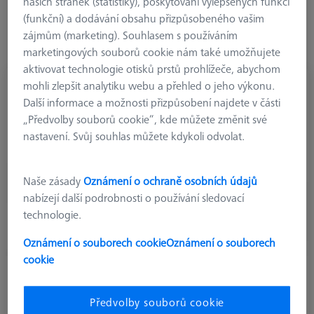
výběru z různých délek.
našich stránek (statistiky), poskytování vylepšených funkcí
(funkční) a dodávání obsahu přizpůsobeného vašim
Zjistěte více o Prodloužení M3 R
zájmům (marketing). Souhlasem s používáním
marketingových souborů cookie nám také umožňujete
aktivovat technologie otisků prstů prohlížeče, abychom
mohli zlepšit analytiku webu a přehled o jeho výkonu.
Další informace a možnosti přizpůsobení najdete v části
„Předvolby souborů cookie“, kde můžete změnit své
nastavení. Svůj souhlas můžete kdykoli odvolat.
Naše zásady
Oznámení o ochraně osobních údajů
nabízejí další podrobnosti o používání sledovací
technologie.
Oznámení o souborech cookie
Oznámení o souborech
cookie
Ocelová prodloužení (inox)
Předvolby souborů cookie
Ocelové nástavce se závitem M3