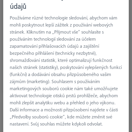
údajů
Používáme různé technologie sledování, abychom vám
mohli poskytnout lepší zážitek z používání webových
stránek. Kliknutím na „Přijmout vše“ souhlasíte s
používáním technologií sledování za účelem
zapamatování přihlašovacích údajů a zajištění
bezpečného přihlášení (technicky nezbytné),
shromažďování statistik, které optimalizují funkčnost
našich stránek (statistiky), poskytování vylepšených funkcí
Základní desky
(funkční) a dodávání obsahu přizpůsobeného vašim
Základní desky pro kvádry, konstrukční prvky a sady
zájmům (marketing). Souhlasem s používáním
marketingových souborů cookie nám také umožňujete
aktivovat technologie otisků prstů prohlížeče, abychom
mohli zlepšit analytiku webu a přehled o jeho výkonu.
Další informace a možnosti přizpůsobení najdete v části
„Předvolby souborů cookie“, kde můžete změnit své
nastavení. Svůj souhlas můžete kdykoli odvolat.