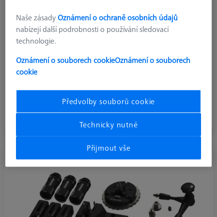
Naše zásady
Oznámení o ochraně osobních údajů
nabízejí další podrobnosti o používání sledovací
technologie.
Oznámení o souborech cookie
Oznámení o souborech
cookie
Kvádry
Předvolby souborů cookie
Spojení základních desek s konstrukčními prvky
Technicky nutné
Přijmout vše