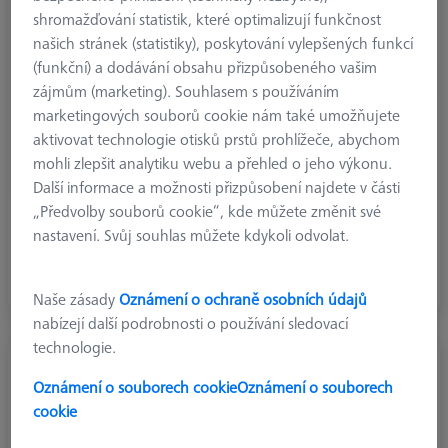
shromažďování statistik, které optimalizují funkčnost
našich stránek (statistiky), poskytování vylepšených funkcí
(funkční) a dodávání obsahu přizpůsobeného vašim
zájmům (marketing). Souhlasem s používáním
marketingových souborů cookie nám také umožňujete
aktivovat technologie otisků prstů prohlížeče, abychom
mohli zlepšit analytiku webu a přehled o jeho výkonu.
Další informace a možnosti přizpůsobení najdete v části
„Předvolby souborů cookie“, kde můžete změnit své
nastavení. Svůj souhlas můžete kdykoli odvolat.
Referenční značky
Retroreflexní a bílé referenční značky
Naše zásady
Oznámení o ochraně osobních údajů
nabízejí další podrobnosti o používání sledovací
technologie.
Oznámení o souborech cookie
Oznámení o souborech
cookie