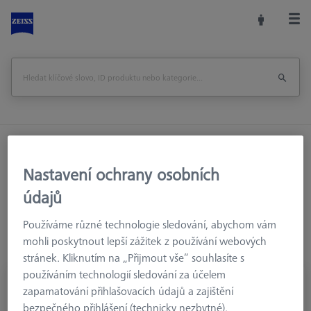
Domů
Příslušenství strojů
Optická 3D Metrologie
Referenční značky
Nastavení ochrany osobních
údajů
Používáme různé technologie sledování, abychom vám
Referenční značky
mohli poskytnout lepší zážitek z používání webových
stránek. Kliknutím na „Přijmout vše“ souhlasíte s
používáním technologií sledování za účelem
zapamatování přihlašovacích údajů a zajištění
bezpečného přihlášení (technicky nezbytné),