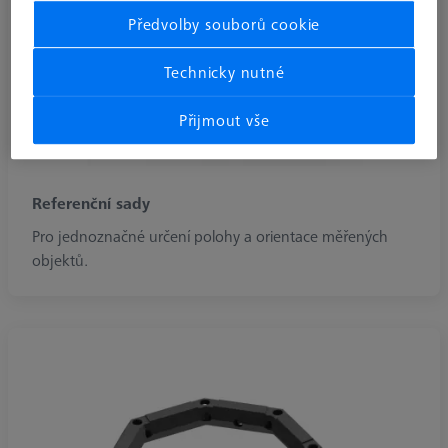
Předvolby souborů cookie
Technicky nutné
Přijmout vše
Referenční sady
Pro jednoznačné určení polohy a orientace měřených
objektů.