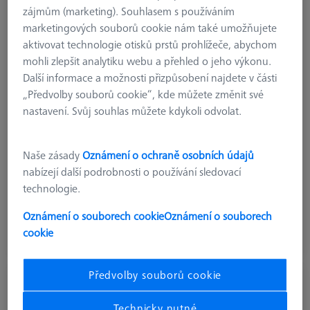
zájmům (marketing). Souhlasem s používáním
marketingových souborů cookie nám také umožňujete
aktivovat technologie otisků prstů prohlížeče, abychom
mohli zlepšit analytiku webu a přehled o jeho výkonu.
Další informace a možnosti přizpůsobení najdete v části
„Předvolby souborů cookie“, kde můžete změnit své
délka
450,0 mm
nastavení. Svůj souhlas můžete kdykoli odvolat.
Šířka (W)
400,0 mm
Machine
METROTOM 1, METROTOM 6 scout, METROTOM 800, METROTOM
Naše zásady
Oznámení o ochraně osobních údajů
1500, VoluMax 9 titan, BOSELLO MAX
nabízejí další podrobnosti o používání sledovací
technologie.
24,96 €
Oznámení o souborech cookie
Oznámení o souborech
bez DPH
cookie
Dostupné
Předvolby souborů cookie
ZEISS OmniFix CT pěna, tvarovaná, 0,018
g/cm³ bez kovové desky, 2 kusy
Technicky nutné