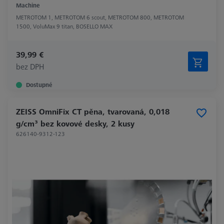
Machine
METROTOM 1, METROTOM 6 scout, METROTOM 800, METROTOM
1500, VoluMax 9 titan, BOSELLO MAX
39,99 €
bez DPH
Dostupné
ZEISS OmniFix CT pěna, tvarovaná, 0,018
g/cm³ bez kovové desky, 2 kusy
626140-9312-123