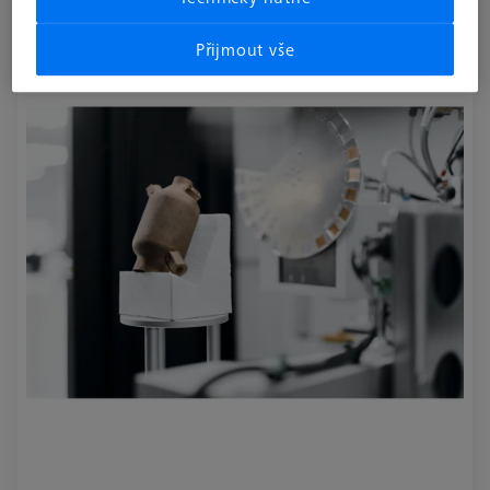
626140-9312-122
Přijmout vše