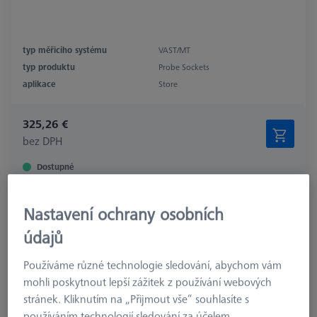
typ měřicího systému
VAST/MT
typ produktu
Probe Sockets
aplikace
Store
325,26 €
bez DPH
Dostupné
Úložné místo pro RDS
Nastavení ochrany osobních
621770-8040-000
údajů
Používáme různé technologie sledování, abychom vám
mohli poskytnout lepší zážitek z používání webových
stránek. Kliknutím na „Přijmout vše“ souhlasíte s
používáním technologií sledování za účelem