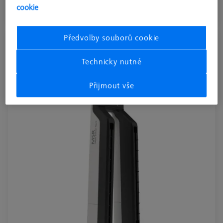
cookie
Dostupné
Předvolby souborů cookie
Zásobník Multi Sensor Rack (MSR 2.0)
Z800
Technicky nutné
626100-9300-800
Přijmout vše