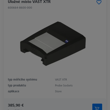
Úložné místo VAST XTR
600664-8600-000
typ měřicího systému
VAST XTR
typ produktu
Probe Sockets
aplikace
Store
385,90 €