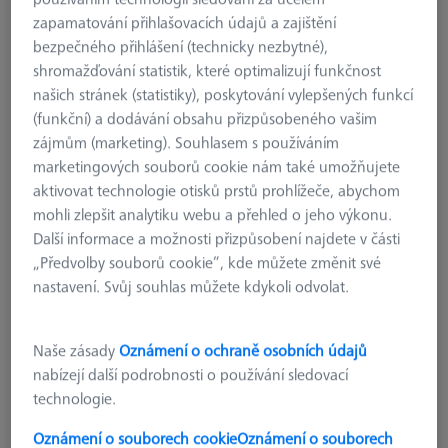
zapamatování přihlašovacích údajů a zajištění
bezpečného přihlášení (technicky nezbytné),
shromažďování statistik, které optimalizují funkčnost
našich stránek (statistiky), poskytování vylepšených funkcí
(funkční) a dodávání obsahu přizpůsobeného vašim
zájmům (marketing). Souhlasem s používáním
marketingových souborů cookie nám také umožňujete
aktivovat technologie otisků prstů prohlížeče, abychom
mohli zlepšit analytiku webu a přehled o jeho výkonu.
Další informace a možnosti přizpůsobení najdete v části
„Předvolby souborů cookie“, kde můžete změnit své
nastavení. Svůj souhlas můžete kdykoli odvolat.
typ měřicího systému
RDS
typ produktu
Probe Sockets
Naše zásady
Oznámení o ochraně osobních údajů
aplikace
Store
nabízejí další podrobnosti o používání sledovací
technologie.
176,46 €
Oznámení o souborech cookie
Oznámení o souborech
bez DPH