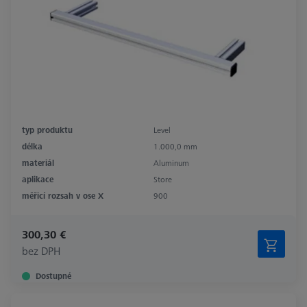
typ produktu
Level
délka
1.000,0 mm
materiál
Aluminum
aplikace
Store
měřicí rozsah v ose X
900
300,30 €
bez DPH
Dostupné