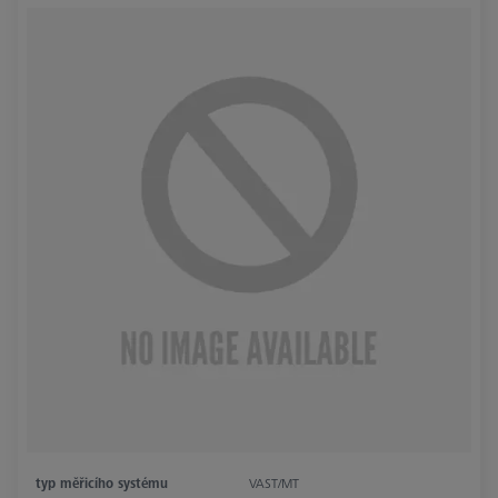
typ měřicího systému
VAST/MT