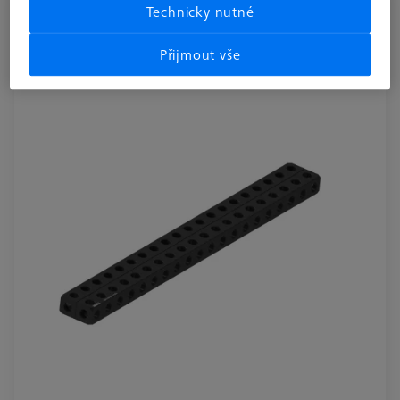
Technicky nutné
Základní deska - 25x50x500mm, AF25
626109-9610-069
Přijmout vše