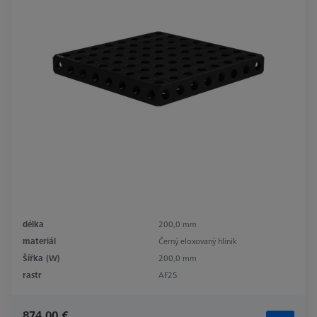
délka
200,0 mm
materiál
Černý eloxovaný hliník
Šířka (W)
200,0 mm
rastr
AF25
874,00 €