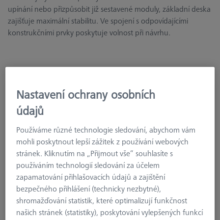
upínání nebo přizpůsobit již sestavené moduly, základní deska
zajišťuje maximální stabilitu. Ve spojení s odpovídajícími
konstrukčními prvky poskytuje volnost při návrhu.
Nastavení ochrany osobních
Základní deska - 25x250x300mm, AF25
626109-9610-057
údajů
Používáme různé technologie sledování, abychom vám
mohli poskytnout lepší zážitek z používání webových
stránek. Kliknutím na „Přijmout vše“ souhlasíte s
používáním technologií sledování za účelem
zapamatování přihlašovacích údajů a zajištění
bezpečného přihlášení (technicky nezbytné),
shromažďování statistik, které optimalizují funkčnost
našich stránek (statistiky), poskytování vylepšených funkcí