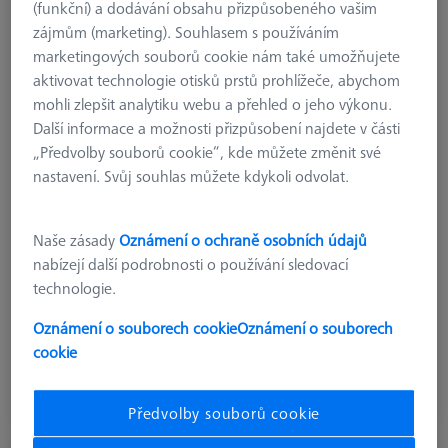
(funkční) a dodávání obsahu přizpůsobeného vašim
zájmům (marketing). Souhlasem s používáním
marketingových souborů cookie nám také umožňujete
aktivovat technologie otisků prstů prohlížeče, abychom
mohli zlepšit analytiku webu a přehled o jeho výkonu.
Další informace a možnosti přizpůsobení najdete v části
„Předvolby souborů cookie“, kde můžete změnit své
nastavení. Svůj souhlas můžete kdykoli odvolat.
délka
250,0 mm
Naše zásady
Oznámení o ochraně osobních údajů
materiál
Černý eloxovaný hliník
nabízejí další podrobnosti o používání sledovací
Šířka (W)
50,0 mm
technologie.
rastr
AF25
Oznámení o souborech cookie
Oznámení o souborech
359,95 €
cookie
bez DPH
Dostupné
Předvolby souborů cookie