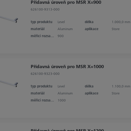
Přídavná úroveň pro MSR X=900
626100-9313-000
typ produktu
Level
délka
1.000,0 mm
materiál
Aluminum
aplikace
Store
měřicí rozsah v ose X
900
Přídavná úroveň pro MSR X=1000
626100-9323-000
typ produktu
Level
délka
1.100,0 mm
materiál
Aluminum
aplikace
Store
měřicí rozsah v ose X
1000
Přídavná úroveň pro MSR X=1200