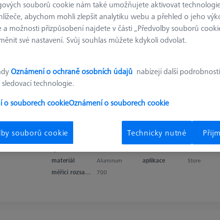
gových souborů cookie nám také umožňujete aktivovat technologie
Přídavná úroveň pro MSR X=500
hlížeče, abychom mohli zlepšit analytiku webu a přehled o jeho výk
626100-9353-000
 a možnosti přizpůsobení najdete v části „Předvolby souborů cooki
ěnit své nastavení. Svůj souhlas můžete kdykoli odvolat.
typ produktu
Level
délka
600,0 mm
materiál
Aluminum
aplikace
Store
měřicí rozsah v ose X
500
ady
Oznámení o ochraně osobních údajů
nabízejí další podrobnosti
 sledovací technologie.
 o souborech cookie
Oznámení o souborech cookie
Přídavná úroveň pro MSR X=700
626100-9303-000
lby souborů cookie
Technicky nutné
Přij
typ produktu
Level
délka
800,0 mm
materiál
Aluminum
aplikace
Store
měřicí rozsah v ose X
700