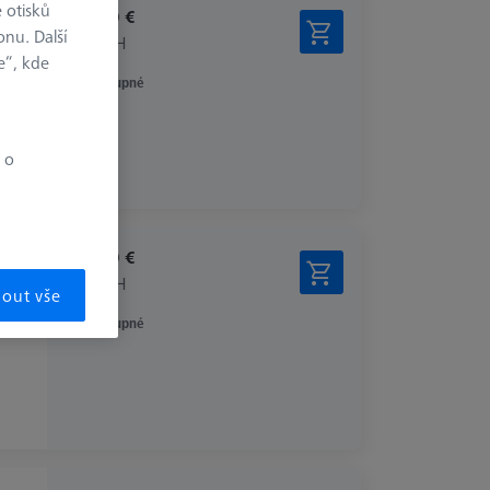
 otisků
254,10 €
onu. Další
bez DPH
e“, kde
Dostupné
 o
277,20 €
bez DPH
mout vše
Dostupné