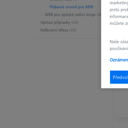
marketin
Přídavné úrovně pro MSR
prstů pro
MSR pro optické měřicí stroje
(4)
informace
Upínací přípravky
(44)
můžete zm
Kalibrační tělesa
(44)
Naše zás
používání
Oznámení
Předvo