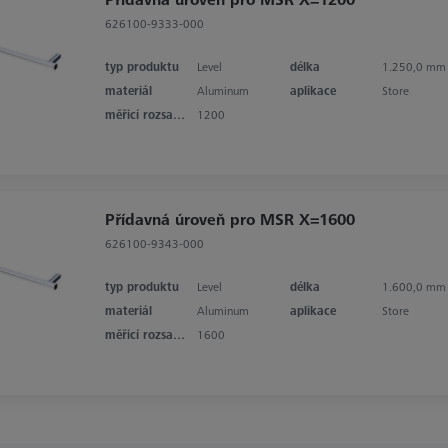
626100-9333-000
typ produktu
Level
délka
1.250,0 mm
materiál
Aluminum
aplikace
Store
měřicí rozsah v ose X
1200
Přídavná úroveň pro MSR X=1600
626100-9343-000
typ produktu
Level
délka
1.600,0 mm
materiál
Aluminum
aplikace
Store
měřicí rozsah v ose X
1600