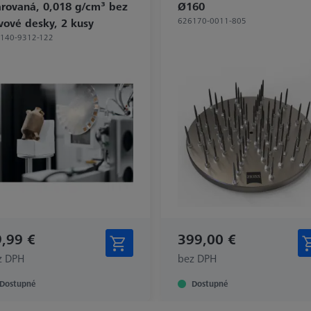
arovaná, 0,018 g/cm³ bez
Ø160
626170-0011-805
vové desky, 2 kusy
140-9312-122
,99 €
399,00 €
z DPH
bez DPH
Dostupné
Dostupné