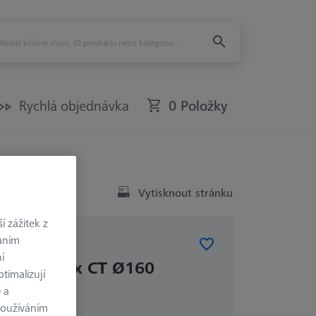
Rychlá objednávka
0 Položky
Vytisknout stránku
 zážitek z
váním
ÉMY
í
rot OmniFix CT Ø160
timalizují
) a
používáním