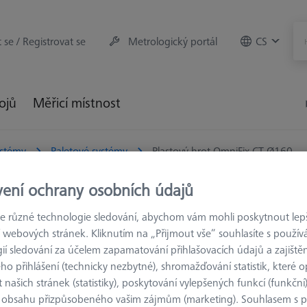
t se / Registrovat se
Metrologický portál
CS
rojů
Měřicí místnost
stémy
Paletové systémy
Plastový hrot OmniFix CT Ø160
vení ochrany osobních údajů
 různé technologie sledování, abychom vám mohli poskytnout lepší
 webových stránek. Kliknutím na „Přijmout vše“ souhlasíte s použí
PALETOVÉ SYST
ií sledování za účelem zapamatování přihlašovacích údajů a zajištěn
Plastový h
o přihlášení (technicky nezbytné), shromažďování statistik, které op
626170-0011-808
 našich stránek (statistiky), poskytování vylepšených funkcí (funkční
 obsahu přizpůsobeného vašim zájmům (marketing). Souhlasem s 