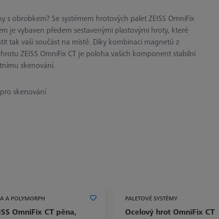
ěny s obrobkem? Se systémem hrotových palet ZEISS OmniFix
ém je vybaven předem sestavenými plastovými hroty, které
tit tak vaši součást na místě. Díky kombinaci magnetů z
 hrotu ZEISS OmniFix CT je poloha vašich komponent stabilní
itnímu skenování.
 pro skenování
NA A POLYMORPH
PALETOVÉ SYSTÉMY
ISS OmniFix CT pěna,
Ocelový hrot OmniFix CT