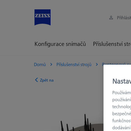
Přihlási
Konfigurace snímačů
Příslušenství st
Domů
Příslušenství strojů
Rentgenové sy
Nasta
Zpět na
Používáme
používání
technolog
bezpečnéh
funkčnost
dodávání