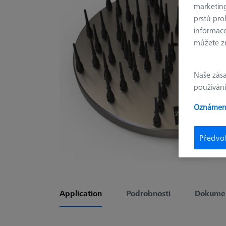
marketin
prstů pro
informace
můžete zm
Naše zás
používání
Oznámení
Předvo
Application
Podrobnosti
Dokumen