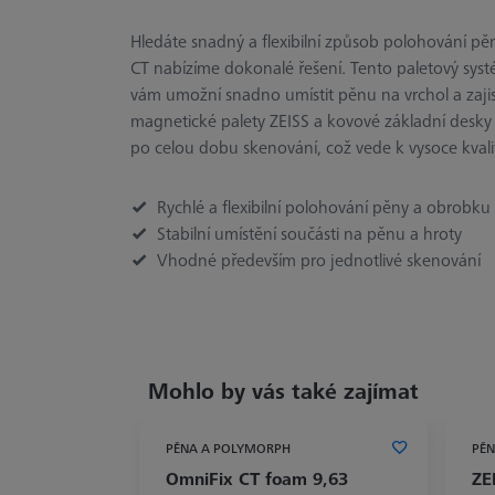
Hledáte snadný a flexibilní způsob polohování p
CT nabízíme dokonalé řešení. Tento paletový syst
vám umožní snadno umístit pěnu na vrchol a zajis
magnetické palety ZEISS a kovové základní desky
po celou dobu skenování, což vede k vysoce kval
Rychlé a flexibilní polohování pěny a obrobku
Stabilní umístění součásti na pěnu a hroty
Vhodné především pro jednotlivé skenování
Mohlo by vás také zajímat
PĚNA A POLYMORPH
PĚ
OmniFix CT foam 9,63
ZE