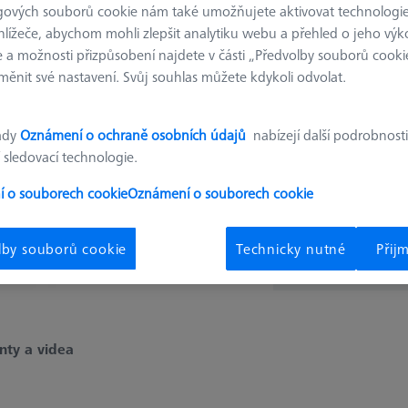
gových souborů cookie nám také umožňujete aktivovat technologie
349,0
hlížeče, abychom mohli zlepšit analytiku webu a přehled o jeho výk
 a možnosti přizpůsobení najdete v části „Předvolby souborů cooki
ěnit své nastavení. Svůj souhlas můžete kdykoli odvolat.
Dostupné
ady
Oznámení o ochraně osobních údajů
nabízejí další podrobnosti
 sledovací technologie.
 o souborech cookie
Oznámení o souborech cookie
ks
Získejte rychle
lby souborů cookie
Technicky nutné
Přij
ty a videa