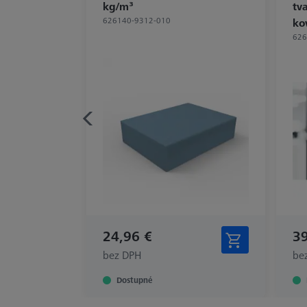
kg/m³
tv
626140-9312-010
ko
626
24,96 €
39
bez DPH
be
Dostupné