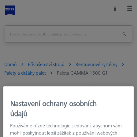
Domů
Příslušenství strojů
Rentgenové systémy
Palety a držáky palet
Paleta GAMMA 1500 G1
Vytisknout stránku
Nastavení ochrany osobních
údajů
Používáme různé technologie sledování, abychom vám
mohli poskytnout lepší zážitek z používání webových