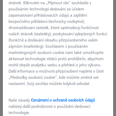
stránek. Kliknutím na „Přijmout vše“ souhlasíte s
používáním technologií sledování za účelem
zapamatování přihlašovacích údajů a zajištění
bezpečného přihlášení (technicky nezbytné),
shromažďování statistik, které optimalizují funkčnost
našich stránek (statistiky), poskytování vylepšených funkcí
(funkční) a dodávání obsahu přizpůsobeného vašim
zájmům (marketing). Souhlasem s používáním
marketingových souborů cookie nám také umožňujete
aktivovat technologie otisků prstů prohlížeče, abychom
mohli zlepšit analytiku webu a přehled o jeho výkonu.
PALETY A DRŽÁKY PALET
Další informace a možnosti přizpůsobení najdete v části
Paleta GAMMA 1500 G1
„Předvolby souborů cookie“, kde můžete změnit své
626140-8210-010
nastavení. Svůj souhlas můžete kdykoli odvolat.
bez DPH
1.700,00 €
Naše zásady
Oznámení o ochraně osobních údajů
nabízejí další podrobnosti o používání sledovací
technologie.
Dostupné