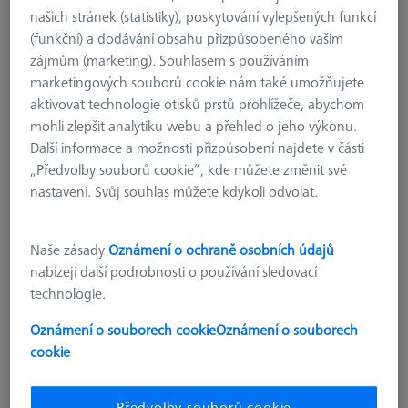
našich stránek (statistiky), poskytování vylepšených funkcí
(funkční) a dodávání obsahu přizpůsobeného vašim
zájmům (marketing). Souhlasem s používáním
marketingových souborů cookie nám také umožňujete
aktivovat technologie otisků prstů prohlížeče, abychom
mohli zlepšit analytiku webu a přehled o jeho výkonu.
Další informace a možnosti přizpůsobení najdete v části
„Předvolby souborů cookie“, kde můžete změnit své
nastavení. Svůj souhlas můžete kdykoli odvolat.
Naše zásady
Oznámení o ochraně osobních údajů
nabízejí další podrobnosti o používání sledovací
technologie.
Oznámení o souborech cookie
Oznámení o souborech
KOMPONENTY REFERENČNÍCH SAD
cookie
Kombinovaný utahovací klíč - AF16
626109-9610-079
Předvolby souborů cookie