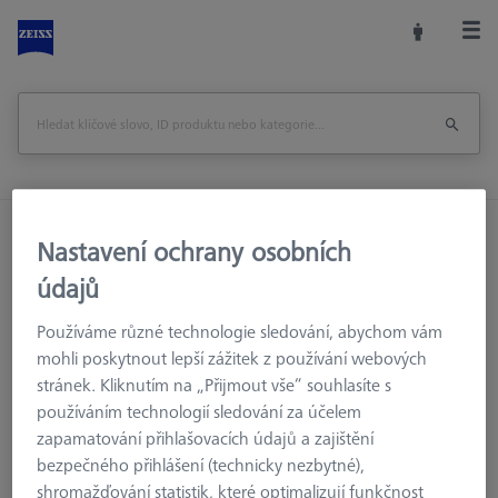
Domů
Příslušenství strojů
Optická 3D Metrologie
Nastavení ochrany osobních
Upínací zařízení
Nástroje
údajů
Kombinovaný utahovací klíč - AF16
Používáme různé technologie sledování, abychom vám
Vytisknout stránku
Zpět na
mohli poskytnout lepší zážitek z používání webových
stránek. Kliknutím na „Přijmout vše“ souhlasíte s
používáním technologií sledování za účelem
zapamatování přihlašovacích údajů a zajištění
bezpečného přihlášení (technicky nezbytné),
shromažďování statistik, které optimalizují funkčnost