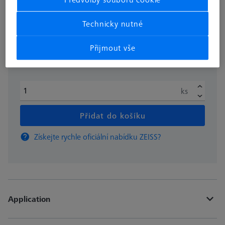
bez DPH
15,99 €
Technicky nutné
Přijmout vše
Dostupné
ks
Přidat do košíku
Získejte rychle oficiální nabídku ZEISS?
Application