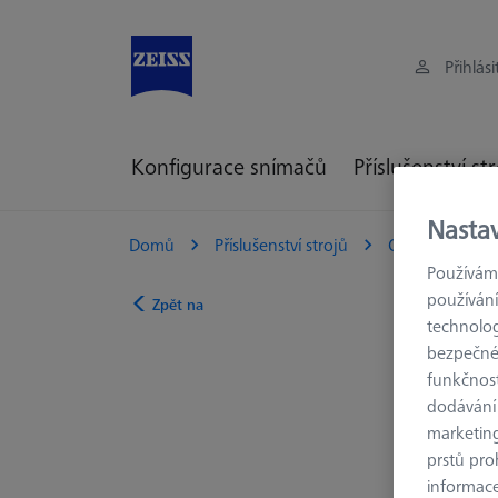
Přihlási
Konfigurace snímačů
Příslušenství st
Nasta
Domů
Příslušenství strojů
Optická 3D Me
Používáme
používání
Zpět na
technolog
bezpečnéh
funkčnost
dodávání
marketin
prstů pro
informace