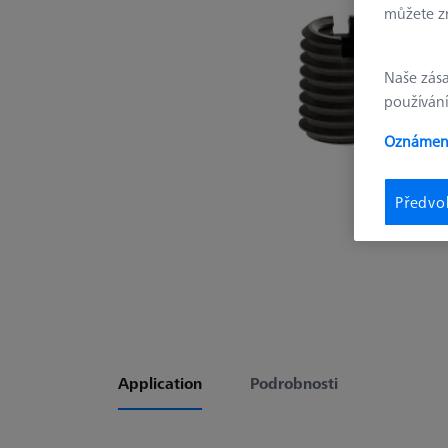
můžete zm
Naše zás
používání
Oznámení
Předvo
Application
Podrobnosti