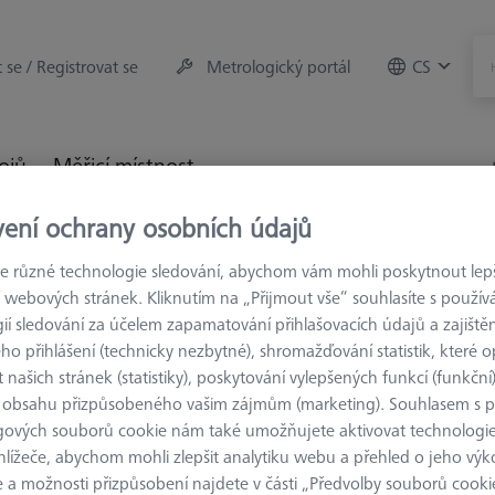
t se / Registrovat se
Metrologický portál
CS
rojů
Měřicí místnost
vení ochrany osobních údajů
trologie
Upínací zařízení
Spojovací prvky
Šroub stavě
 různé technologie sledování, abychom vám mohli poskytnout lepší
 webových stránek. Kliknutím na „Přijmout vše“ souhlasíte s použí
ií sledování za účelem zapamatování přihlašovacích údajů a zajištěn
o přihlášení (technicky nezbytné), shromažďování statistik, které op
 našich stránek (statistiky), poskytování vylepšených funkcí (funkční
SPOJOVACÍ PRVK
 obsahu přizpůsobeného vašim zájmům (marketing). Souhlasem s 
Šroub stavě
gových souborů cookie nám také umožňujete aktivovat technologie
M8/M6, 2 
hlížeče, abychom mohli zlepšit analytiku webu a přehled o jeho výk
626109-9610-064
 a možnosti přizpůsobení najdete v části „Předvolby souborů cooki