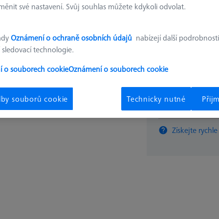
ěnit své nastavení. Svůj souhlas můžete kdykoli odvolat.
15,99 
ady
Oznámení o ochraně osobních údajů
nabízejí další podrobnosti
 sledovací technologie.
Dostupné
 o souborech cookie
Oznámení o souborech cookie
lby souborů cookie
Technicky nutné
Přij
ks
Získejte rychle