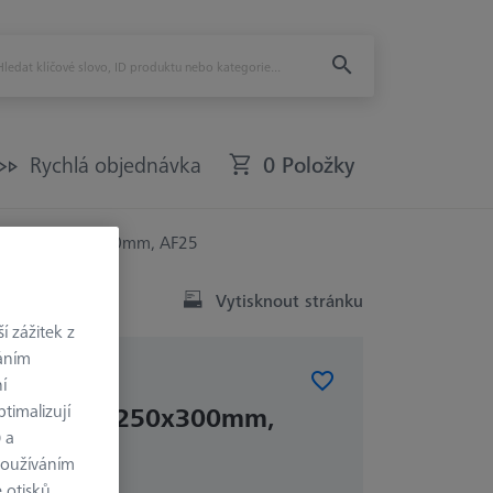
Rychlá objednávka
0 Položky
ska - 25x250x300mm, AF25
Vytisknout stránku
 zážitek z
váním
í
Y
timalizují
deska - 25x250x300mm,
) a
používáním
 otisků