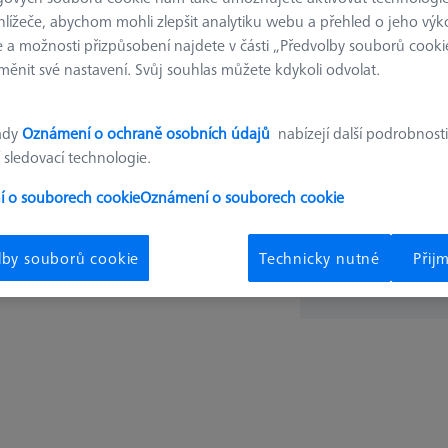
hlížeče, abychom mohli zlepšit analytiku webu a přehled o jeho výk
359,9
 a možnosti přizpůsobení najdete v části „Předvolby souborů cooki
ěnit své nastavení. Svůj souhlas můžete kdykoli odvolat.
Dostupné
ady
Oznámení o ochraně osobních údajů
nabízejí další podrobnosti
 sledovací technologie.
 o souborech cookie
Oznámení o souborech cookie
ks
lby souborů cookie
Technicky nutné
Přij
Získejte rychle