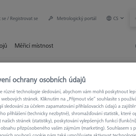
t se / Registrovat se
Metrologický portál
CS
rojů
Měřicí místnost
trologie
Upínací zařízení
Základní desky
Základní de
vení ochrany osobních údajů
 různé technologie sledování, abychom vám mohli poskytnout lepší
 webových stránek. Kliknutím na „Přijmout vše“ souhlasíte s použí
ií sledování za účelem zapamatování přihlašovacích údajů a zajištěn
ZÁKLADNÍ DESK
o přihlášení (technicky nezbytné), shromažďování statistik, které op
Základní 
 našich stránek (statistiky), poskytování vylepšených funkcí (funkční
AF25
 obsahu přizpůsobeného vašim zájmům (marketing). Souhlasem s 
626109-9610-057
gových souborů cookie nám také umožňujete aktivovat technologie