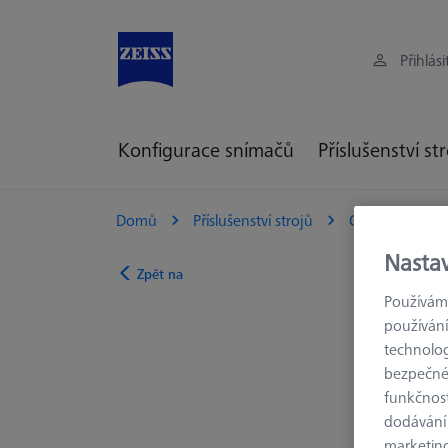
Přihlási
Konfigurace snímačů
Příslušenství st
Domů
Příslušenství strojů
Optická 3D Me
Nasta
Zpět na
Používáme
používání
technolog
bezpečnéh
funkčnost
dodávání
marketin