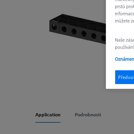
prstů pro
informace
můžete zm
Naše zás
používání
Oznámení
Předvo
Application
Podrobnosti