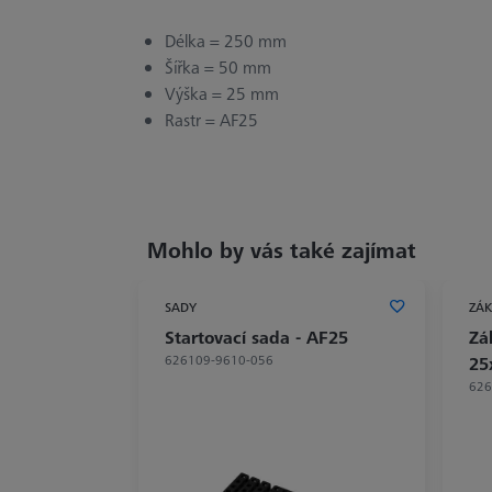
Délka = 250 mm
Šířka = 50 mm
Výška = 25 mm
Rastr = AF25
Mohlo by vás také zajímat
SADY
ZÁK
Startovací sada - AF25
Zá
626109-9610-056
25
626