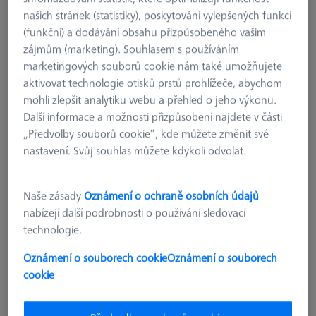
našich stránek (statistiky), poskytování vylepšených funkcí
(funkční) a dodávání obsahu přizpůsobeného vašim
zájmům (marketing). Souhlasem s používáním
marketingových souborů cookie nám také umožňujete
aktivovat technologie otisků prstů prohlížeče, abychom
mohli zlepšit analytiku webu a přehled o jeho výkonu.
Další informace a možnosti přizpůsobení najdete v části
„Předvolby souborů cookie“, kde můžete změnit své
nastavení. Svůj souhlas můžete kdykoli odvolat.
Naše zásady
Oznámení o ochraně osobních údajů
nabízejí další podrobnosti o používání sledovací
technologie.
KVÁDRY
Oznámení o souborech cookie
Oznámení o souborech
Kvádr - 25x25x100mm, AF25, 2
cookie
kusy
626109-9610-005