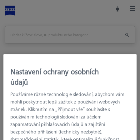
Domů
Příslušenství strojů
Optická 3D Metrologie
Nastavení ochrany osobních
Upínací zařízení
Kvádry
údajů
Kvádr - 25x25x100mm, AF25, 2 kusy
Používáme různé technologie sledování, abychom vám
Vytisknout stránku
mohli poskytnout lepší zážitek z používání webových
stránek. Kliknutím na „Přijmout vše“ souhlasíte s
používáním technologií sledování za účelem
zapamatování přihlašovacích údajů a zajištění
bezpečného přihlášení (technicky nezbytné),
shromažďování statistik, které optimalizují funkčnost