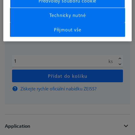
Předvolby souborů cookie
bez DPH
319,99 €
Technicky nutné
Přijmout vše
Dostupné
ks
Přidat do košíku
Získejte rychle oficiální nabídku ZEISS?
Application