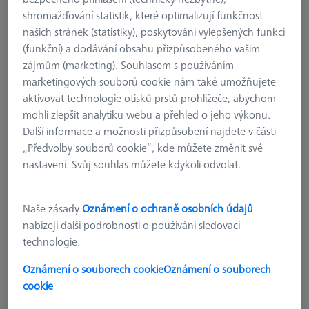
shromažďování statistik, které optimalizují funkčnost
našich stránek (statistiky), poskytování vylepšených funkcí
(funkční) a dodávání obsahu přizpůsobeného vašim
zájmům (marketing). Souhlasem s používáním
marketingových souborů cookie nám také umožňujete
aktivovat technologie otisků prstů prohlížeče, abychom
mohli zlepšit analytiku webu a přehled o jeho výkonu.
Další informace a možnosti přizpůsobení najdete v části
„Předvolby souborů cookie“, kde můžete změnit své
nastavení. Svůj souhlas můžete kdykoli odvolat.
Naše zásady
Oznámení o ochraně osobních údajů
nabízejí další podrobnosti o používání sledovací
NASTAVOVÁNÍ
technologie.
ProbeSetter XXT
626109-9180-200
Oznámení o souborech cookie
Oznámení o souborech
cookie
bez DPH