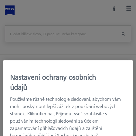
Domů
Měřicí místnost
Uložení a nastavování
ProbeSetter XXT
Nastavení ochrany osobních
údajů
Vytisknout stránku
Zpět na
Používáme různé technologie sledování, abychom vám
mohli poskytnout lepší zážitek z používání webových
stránek. Kliknutím na „Přijmout vše“ souhlasíte s
používáním technologií sledování za účelem
zapamatování přihlašovacích údajů a zajištění
bezpečného přihlášení (technicky nezbytné),