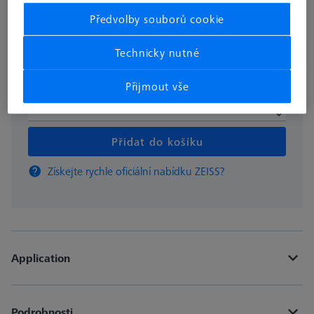
337,24 €
Předvolby souborů cookie
Dostupné
Technicky nutné
Přijmout vše
ks
Přidat do košíku
Získejte rychle oficiální nabídku ZEISS?
Application
Podrobnosti