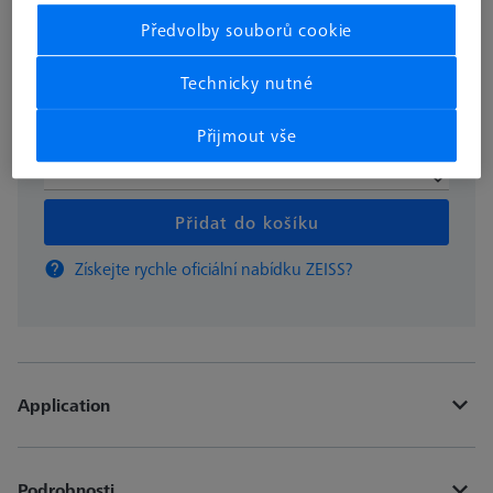
337,24 €
Předvolby souborů cookie
Dostupné
Technicky nutné
Přijmout vše
ks
Přidat do košíku
Získejte rychle oficiální nabídku ZEISS?
Application
Podrobnosti