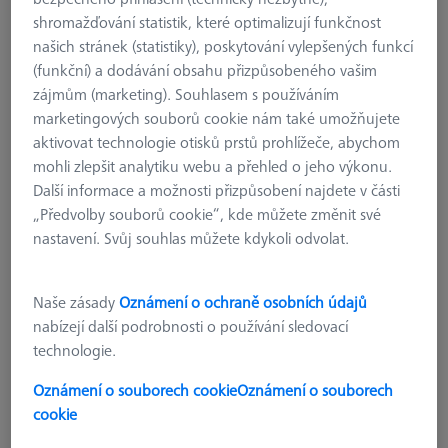
shromažďování statistik, které optimalizují funkčnost
našich stránek (statistiky), poskytování vylepšených funkcí
(funkční) a dodávání obsahu přizpůsobeného vašim
zájmům (marketing). Souhlasem s používáním
marketingových souborů cookie nám také umožňujete
aktivovat technologie otisků prstů prohlížeče, abychom
mohli zlepšit analytiku webu a přehled o jeho výkonu.
Další informace a možnosti přizpůsobení najdete v části
„Předvolby souborů cookie“, kde můžete změnit své
nastavení. Svůj souhlas můžete kdykoli odvolat.
Naše zásady
Oznámení o ochraně osobních údajů
nabízejí další podrobnosti o používání sledovací
NASTAVOVÁNÍ
technologie.
ProbeSetter XXT
626109-9180-200
Oznámení o souborech cookie
Oznámení o souborech
cookie
bez DPH