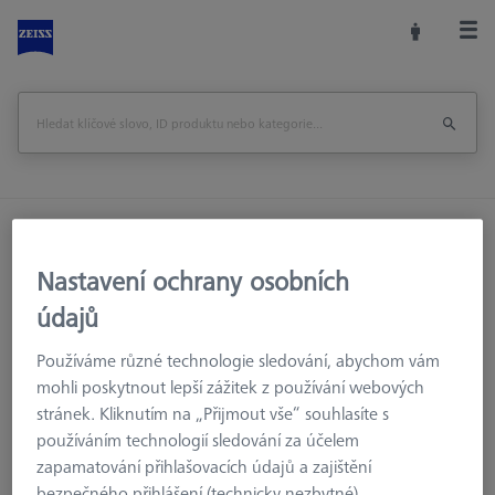
Domů
Měřicí místnost
Uložení a nastavování
Nastavování
ProbeSetter XXT
Nastavení ochrany osobních
údajů
Vytisknout stránku
Používáme různé technologie sledování, abychom vám
mohli poskytnout lepší zážitek z používání webových
stránek. Kliknutím na „Přijmout vše“ souhlasíte s
používáním technologií sledování za účelem
zapamatování přihlašovacích údajů a zajištění
bezpečného přihlášení (technicky nezbytné),