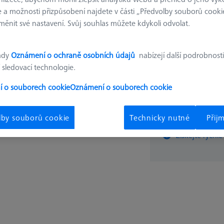
626100-9700-000
 a možnosti přizpůsobení najdete v části „Předvolby souborů cooki
ěnit své nastavení. Svůj souhlas můžete kdykoli odvolat.
7.816,
ady
Oznámení o ochraně osobních údajů
nabízejí další podrobnosti
 sledovací technologie.
Brzy k dispozici
 o souborech cookie
Oznámení o souborech cookie
ks
lby souborů cookie
Technicky nutné
Přij
Získejte rychle