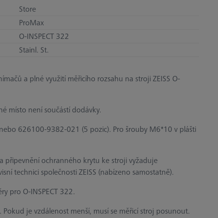
Store
ProMax
O-INSPECT 322
Stainl. St.
ačů a plné využití měřicího rozsahu na stroji ZEISS O-
é místo není součástí dodávky.
nebo 626100-9382-021 (5 pozic). Pro šrouby M6*10 v plášti
připevnění ochranného krytu ke stroji vyžaduje
visní technici společnosti ZEISS (nabízeno samostatně).
ěry pro O-INSPECT 322.
Pokud je vzdálenost menší, musí se měřicí stroj posunout.