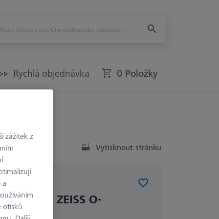
Rychlá objednávka
0 Položky
troje
 zážitek z
Vytisknout stránku
váním
í
timalizují
) a
používáním
roMax pro ZEISS O-
 otisků
22
onu. Další