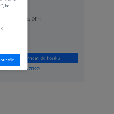
e“, kde
bez DPH
79 €
 o
Přidat do košíku
mout vše
 oficiální nabídku ZEISS?