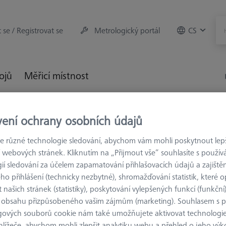
t se / Registrovat se
Metrologický portál
CS
rojů
Měřicí místnost
ěřicí stroje
Výměnné zásobníky
MSR pro optické měřicí s
vení ochrany osobních údajů
 různé technologie sledování, abychom vám mohli poskytnout lepší
 webových stránek. Kliknutím na „Přijmout vše“ souhlasíte s použí
ií sledování za účelem zapamatování přihlašovacích údajů a zajištěn
o přihlášení (technicky nezbytné), shromažďování statistik, které op
 našich stránek (statistiky), poskytování vylepšených funkcí (funkční
PROMAX
 obsahu přizpůsobeného vašim zájmům (marketing). Souhlasem s 
Zásobník P
gových souborů cookie nám také umožňujete aktivovat technologie
INSPECT 3
hlížeče, abychom mohli zlepšit analytiku webu a přehled o jeho výk