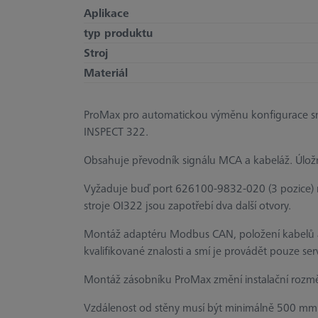
Aplikace
typ produktu
Stroj
Materiál
ProMax pro automatickou výměnu konfigurace sním
INSPECT 322.
Obsahuje převodník signálu MCA a kabeláž. Úložn
Vyžaduje buď port 626100-9832-020 (3 pozice) 
stroje OI322 jsou zapotřebí dva další otvory.
Montáž adaptéru Modbus CAN, položení kabelů a 
kvalifikované znalosti a smí je provádět pouze ser
Montáž zásobníku ProMax změní instalační rozm
Vzdálenost od stěny musí být minimálně 500 mm. 