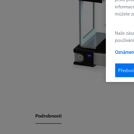
informace
můžete zm
Naše zás
používání
Oznámení
Předvo
Podrobnosti