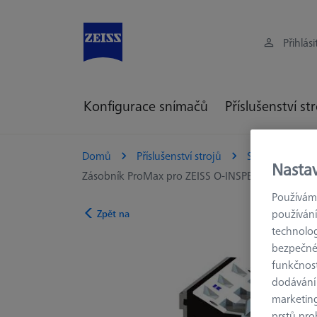
Přihlási
Konfigurace snímačů
Příslušenství st
Domů
Příslušenství strojů
Souřadnicové m
Nasta
Zásobník ProMax pro ZEISS O-INSPECT 322
Používáme
používání
Zpět na
technolog
bezpečnéh
funkčnost
dodávání
marketin
prstů pro