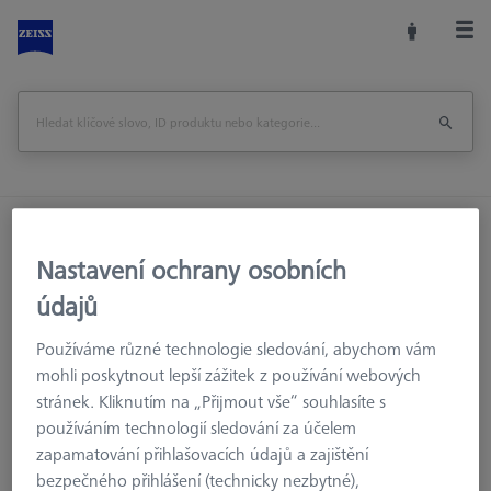
Domů
Příslušenství strojů
Souřadnicové měřicí stroje
Výměnné zásobníky
Nastavení ochrany osobních
MSR pro dotykový měřicí stroj
MSR Duplex
údajů
Zásobník Multi Sensor Rack duplex X=700
Používáme různé technologie sledování, abychom vám
mohli poskytnout lepší zážitek z používání webových
Vytisknout stránku
Zpět na
stránek. Kliknutím na „Přijmout vše“ souhlasíte s
používáním technologií sledování za účelem
zapamatování přihlašovacích údajů a zajištění
bezpečného přihlášení (technicky nezbytné),