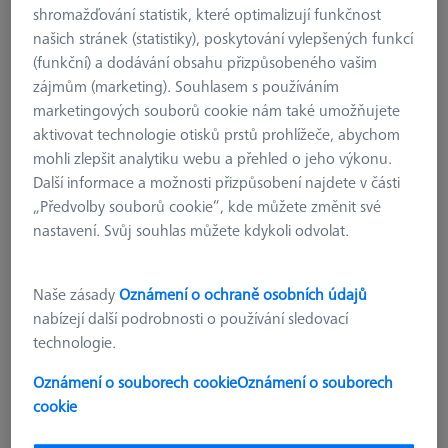
shromažďování statistik, které optimalizují funkčnost
našich stránek (statistiky), poskytování vylepšených funkcí
(funkční) a dodávání obsahu přizpůsobeného vašim
zájmům (marketing). Souhlasem s používáním
marketingových souborů cookie nám také umožňujete
aktivovat technologie otisků prstů prohlížeče, abychom
mohli zlepšit analytiku webu a přehled o jeho výkonu.
Další informace a možnosti přizpůsobení najdete v části
„Předvolby souborů cookie“, kde můžete změnit své
nastavení. Svůj souhlas můžete kdykoli odvolat.
Naše zásady
Oznámení o ochraně osobních údajů
MSR DUPLEX
nabízejí další podrobnosti o používání sledovací
Zásobník Multi Sensor Rack duplex
technologie.
X=700
Oznámení o souborech cookie
Oznámení o souborech
626100-9304-000
cookie