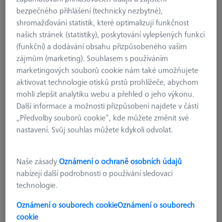
bezpečného přihlášení (technicky nezbytné),
shromažďování statistik, které optimalizují funkčnost
našich stránek (statistiky), poskytování vylepšených funkcí
(funkční) a dodávání obsahu přizpůsobeného vašim
zájmům (marketing). Souhlasem s používáním
marketingových souborů cookie nám také umožňujete
aktivovat technologie otisků prstů prohlížeče, abychom
mohli zlepšit analytiku webu a přehled o jeho výkonu.
Další informace a možnosti přizpůsobení najdete v části
„Předvolby souborů cookie“, kde můžete změnit své
nastavení. Svůj souhlas můžete kdykoli odvolat.
Naše zásady
Oznámení o ochraně osobních údajů
nabízejí další podrobnosti o používání sledovací
technologie.
Zásobník Multi Sensor Rack (MSR
2.0) Z800
Oznámení o souborech cookie
Oznámení o souborech
cookie
626100-9300-800