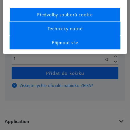
bez DPH
1.130,04 €
Předvolby souborů cookie
Technicky nutné
Dostupné
Přijmout vše
ks
Přidat do košíku
Získejte rychle oficiální nabídku ZEISS?
Application