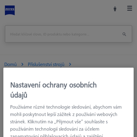
Domů
Příslušenství strojů
Souřadnicové měřicí stroje
Výměnné zásobníky
MSR pro dotykový měřicí stroj
MSR 2.0
Nastavení ochrany osobních
Zásobník Multi Sensor Rack (MSR 2.0) Z800
údajů
Vytisknout stránku
Zpět na
Používáme různé technologie sledování, abychom vám
mohli poskytnout lepší zážitek z používání webových
stránek. Kliknutím na „Přijmout vše“ souhlasíte s
používáním technologií sledování za účelem
zapamatování přihlašovacích údajů a zajištění