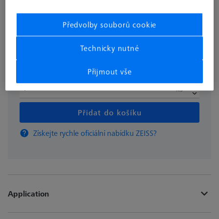
bez DPH
126,74 €
Předvolby souborů cookie
Technicky nutné
Dostupné
Přijmout vše
ks
Přidat do košíku
Získejte rychle oficiální nabídku ZEISS?
Application