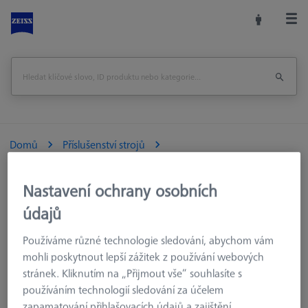
Domů
Příslušenství strojů
Souřadnicové měřicí stroje
Výměnné zásobníky
MSR pro dotykový měřicí stroj
MSR 2.0
Nastavení ochrany osobních
Úložná lišta pro MSR 2.0 X=500
údajů
Vytisknout stránku
Používáme různé technologie sledování, abychom vám
mohli poskytnout lepší zážitek z používání webových
stránek. Kliknutím na „Přijmout vše“ souhlasíte s
používáním technologií sledování za účelem
zapamatování přihlašovacích údajů a zajištění