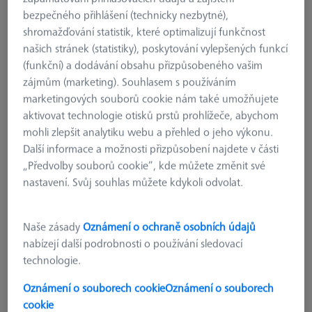
bezpečného přihlášení (technicky nezbytné),
shromažďování statistik, které optimalizují funkčnost
našich stránek (statistiky), poskytování vylepšených funkcí
(funkční) a dodávání obsahu přizpůsobeného vašim
zájmům (marketing). Souhlasem s používáním
marketingových souborů cookie nám také umožňujete
aktivovat technologie otisků prstů prohlížeče, abychom
mohli zlepšit analytiku webu a přehled o jeho výkonu.
Další informace a možnosti přizpůsobení najdete v části
„Předvolby souborů cookie“, kde můžete změnit své
nastavení. Svůj souhlas můžete kdykoli odvolat.
Naše zásady
Oznámení o ochraně osobních údajů
nabízejí další podrobnosti o používání sledovací
technologie.
Úložná lišta pro MSR 2.0 X=500
Oznámení o souborech cookie
Oznámení o souborech
626100-9300-001
cookie