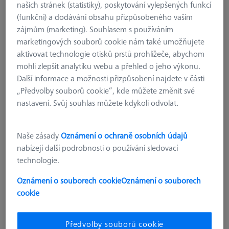
našich stránek (statistiky), poskytování vylepšených funkcí
(funkční) a dodávání obsahu přizpůsobeného vašim
zájmům (marketing). Souhlasem s používáním
marketingových souborů cookie nám také umožňujete
aktivovat technologie otisků prstů prohlížeče, abychom
mohli zlepšit analytiku webu a přehled o jeho výkonu.
Další informace a možnosti přizpůsobení najdete v části
„Předvolby souborů cookie“, kde můžete změnit své
nastavení. Svůj souhlas můžete kdykoli odvolat.
Naše zásady
Oznámení o ochraně osobních údajů
nabízejí další podrobnosti o používání sledovací
technologie.
Oznámení o souborech cookie
Oznámení o souborech
SOFTWARE PRO KALIBRAČNÍ TĚLESA
cookie
CALYPSO Multi-Feature-Check mini,
základní licence
Předvolby souborů cookie
626001-0730-030