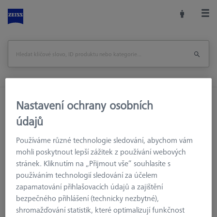
Domů
Příslušenství strojů
Nastavení ochrany osobních
Souřadnicové měřicí stroje
Kalibrační tělesa
údajů
CALYPSO Multi-Feature-Check mini, základní licence
Používáme různé technologie sledování, abychom vám
mohli poskytnout lepší zážitek z používání webových
Vytisknout stránku
Zpět na
stránek. Kliknutím na „Přijmout vše“ souhlasíte s
používáním technologií sledování za účelem
zapamatování přihlašovacích údajů a zajištění
bezpečného přihlášení (technicky nezbytné),
shromažďování statistik, které optimalizují funkčnost