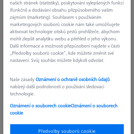
našich stránek (statistiky), poskytování vylepšených funkcí
(funkční) a dodávání obsahu přizpůsobeného vašim
zájmům (marketing). Souhlasem s používáním
marketingových souborů cookie nám také umožňujete
aktivovat technologie otisků prstů prohlížeče, abychom
mohli zlepšit analytiku webu a přehled o jeho výkonu.
Další informace a možnosti přizpůsobení najdete v části
„Předvolby souborů cookie“, kde můžete změnit své
nastavení. Svůj souhlas můžete kdykoli odvolat.
Naše zásady
Oznámení o ochraně osobních údajů
nabízejí další podrobnosti o používání sledovací
technologie.
Oznámení o souborech cookie
Oznámení o souborech
KALIBRACE
cookie
DAkkS kalibrace stupňových měrek
třídy 1 do 1540mm
Předvolby souborů cookie
600080-0010-023