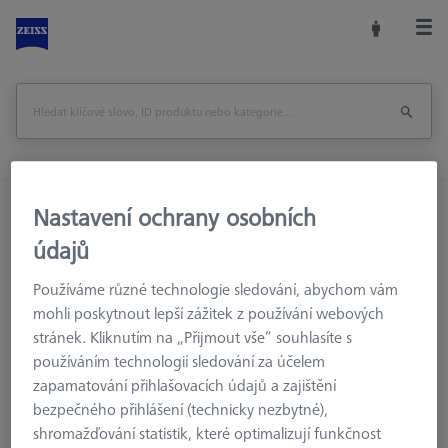
Domů
Příslušenství strojů
Nastavení ochrany osobních
Souřadnicové měřicí stroje
Kalibrační tělesa
údajů
DAkkS kalibrace stupňových měrek třídy 1 do 1540mm
Používáme různé technologie sledování, abychom vám
mohli poskytnout lepší zážitek z používání webových
Vytisknout stránku
Zpět na
stránek. Kliknutím na „Přijmout vše“ souhlasíte s
používáním technologií sledování za účelem
zapamatování přihlašovacích údajů a zajištění
bezpečného přihlášení (technicky nezbytné),
shromažďování statistik, které optimalizují funkčnost