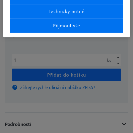
Technicky nutné
bez DPH
1.965,00 €
Přijmout vše
Delší dodací lhůta
ks
Přidat do košíku
Získejte rychle oficiální nabídku ZEISS?
Podrobnosti