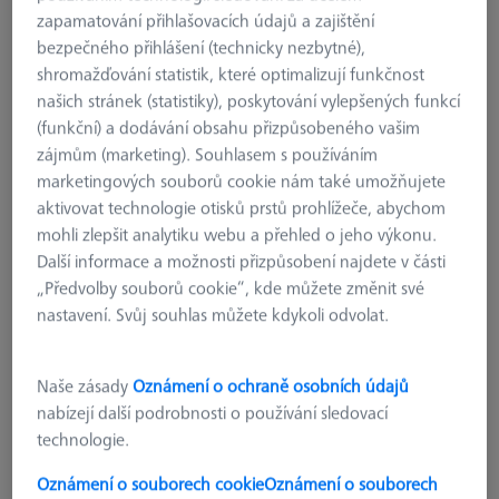
zapamatování přihlašovacích údajů a zajištění
bezpečného přihlášení (technicky nezbytné),
shromažďování statistik, které optimalizují funkčnost
našich stránek (statistiky), poskytování vylepšených funkcí
(funkční) a dodávání obsahu přizpůsobeného vašim
zájmům (marketing). Souhlasem s používáním
marketingových souborů cookie nám také umožňujete
aktivovat technologie otisků prstů prohlížeče, abychom
mohli zlepšit analytiku webu a přehled o jeho výkonu.
Další informace a možnosti přizpůsobení najdete v části
„Předvolby souborů cookie“, kde můžete změnit své
nastavení. Svůj souhlas můžete kdykoli odvolat.
REFERENČNÍ SADY
Naše zásady
Oznámení o ochraně osobních údajů
Referenční mnohostěny
nabízejí další podrobnosti o používání sledovací
000250-0017-097
technologie.
Oznámení o souborech cookie
Oznámení o souborech
bez DPH