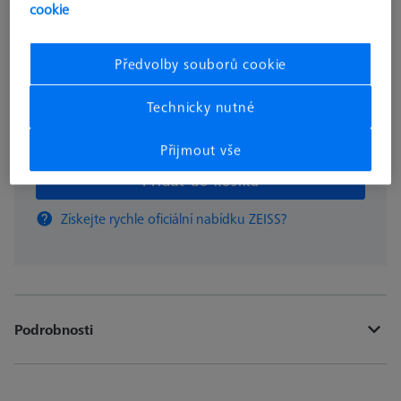
265,00 €
cookie
Předvolby souborů cookie
Dostupné
Technicky nutné
ks
Přijmout vše
Přidat do košíku
Získejte rychle oficiální nabídku ZEISS?
Podrobnosti