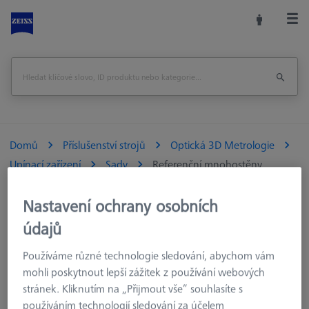
Domů
Příslušenství strojů
Optická 3D Metrologie
Upínací zařízení
Sady
Referenční mnohostěny
Vytisknout stránku
Zpět na
Nastavení ochrany osobních
údajů
Používáme různé technologie sledování, abychom vám
mohli poskytnout lepší zážitek z používání webových
stránek. Kliknutím na „Přijmout vše“ souhlasíte s
používáním technologií sledování za účelem