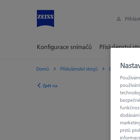
Přihlási
Konfigurace snímačů
Příslušenství st
Nasta
Domů
Příslušenství strojů
Optická 3D Me
Používáme
používání
Zpět na
technolog
bezpečnéh
funkčnost
dodávání
marketin
prstů pro
informace