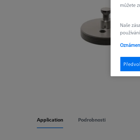
můžete zm
Naše zás
používání
Oznámení
Předvo
Application
Podrobnosti