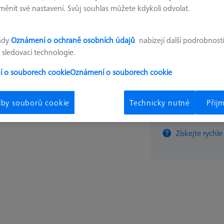
ěnit své nastavení. Svůj souhlas můžete kdykoli odvolat.
139,0
ady
Oznámení o ochraně osobních údajů
nabízejí další podrobnosti
 sledovací technologie.
Dostupné
 o souborech cookie
Oznámení o souborech cookie
lby souborů cookie
Technicky nutné
Přij
ks
Získejte rychle