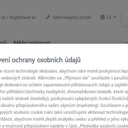
t se / Registrovat se
Metrologický portál
CS
rojů
Měřicí místnost
vení ochrany osobních údajů
trologie
Upínací zařízení
Spojovací prvky
Spoj pro kv
 různé technologie sledování, abychom vám mohli poskytnout lepší
 webových stránek. Kliknutím na „Přijmout vše“ souhlasíte s použí
ií sledování za účelem zapamatování přihlašovacích údajů a zajištěn
o přihlášení (technicky nezbytné), shromažďování statistik, které op
 našich stránek (statistiky), poskytování vylepšených funkcí (funkční
SPOJOVACÍ PRVK
 obsahu přizpůsobeného vašim zájmům (marketing). Souhlasem s 
Spoj pro k
gových souborů cookie nám také umožňujete aktivovat technologie
kusů
hlížeče, abychom mohli zlepšit analytiku webu a přehled o jeho výk
000000-0735-063
 a možnosti přizpůsobení najdete v části „Předvolby souborů cooki