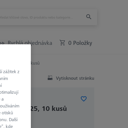
Rychlá objednávka
0 Položky
louhý, AF25, 10 kusů
 zážitek z
Vytisknout stránku
váním
í
timalizují
) a
Y
používáním
dlouhý, AF25, 10 kusů
 otisků
onu. Další
e“, kde