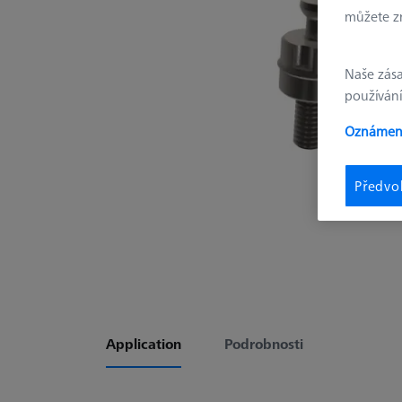
můžete zm
Naše zás
používání
Oznámení
Předvo
Application
Podrobnosti