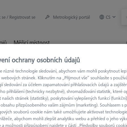
t se / Registrovat se
Metrologický portál
CS
rojů
Měřicí místnost
vení ochrany osobních údajů
trologie
Upínací zařízení
Spojovací prvky
Spoj - M6 d
 různé technologie sledování, abychom vám mohli poskytnout lepší
 webových stránek. Kliknutím na „Přijmout vše“ souhlasíte s použí
ií sledování za účelem zapamatování přihlašovacích údajů a zajištěn
o přihlášení (technicky nezbytné), shromažďování statistik, které op
 našich stránek (statistiky), poskytování vylepšených funkcí (funkční
SPOJOVACÍ PRVK
 obsahu přizpůsobeného vašim zájmům (marketing). Souhlasem s 
Spoj - M6 
gových souborů cookie nám také umožňujete aktivovat technologie
000000-0563-380
hlížeče, abychom mohli zlepšit analytiku webu a přehled o jeho výk
 a možnosti přizpůsobení najdete v části „Předvolby souborů cooki