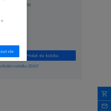
bez DPH
5 €
 o
mout vše
Přidat do košíku
 oficiální nabídku ZEISS?