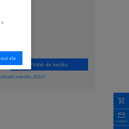
bez DPH
€
 o
mout vše
Přidat do košíku
 oficiální nabídku ZEISS?