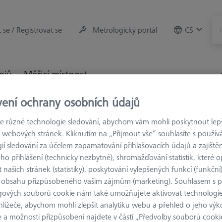
t se / Registrovat se
Metrologický portál
CS
rojů
Měřicí místnost
vení ochrany osobních údajů
trologie
Upínací zařízení
Spojovací prvky
Spoj - bez z
 různé technologie sledování, abychom vám mohli poskytnout lepší
 webových stránek. Kliknutím na „Přijmout vše“ souhlasíte s použí
ií sledování za účelem zapamatování přihlašovacích údajů a zajištěn
o přihlášení (technicky nezbytné), shromažďování statistik, které op
 našich stránek (statistiky), poskytování vylepšených funkcí (funkční
SPOJOVACÍ PRVK
 obsahu přizpůsobeného vašim zájmům (marketing). Souhlasem s 
Spoj - bez 
gových souborů cookie nám také umožňujete aktivovat technologie
000000-0481-226
hlížeče, abychom mohli zlepšit analytiku webu a přehled o jeho výk
 a možnosti přizpůsobení najdete v části „Předvolby souborů cooki