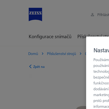
Přihlási
Konfigurace snímačů
Příslušenství st
Nasta
Domů
Příslušenství strojů
Optická 3D Me
Používáme
používání
Zpět na
technolog
bezpečnéh
funkčnost
dodávání
marketin
prstů pro
informace