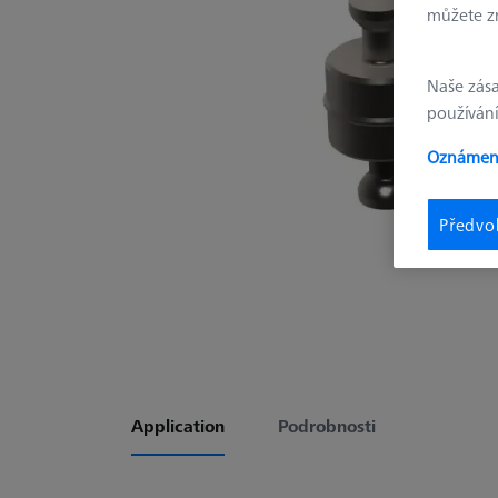
můžete zm
Naše zás
používání
Oznámení
Předvo
Application
Podrobnosti