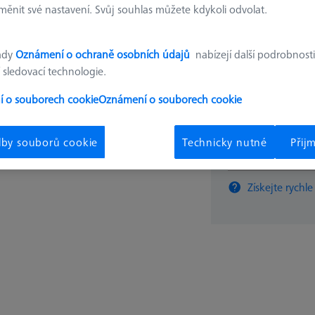
ěnit své nastavení. Svůj souhlas můžete kdykoli odvolat.
99,99 
ady
Oznámení o ochraně osobních údajů
nabízejí další podrobnosti
Dostupné
 sledovací technologie.
 o souborech cookie
Oznámení o souborech cookie
lby souborů cookie
Technicky nutné
Přij
ks
Získejte rychle